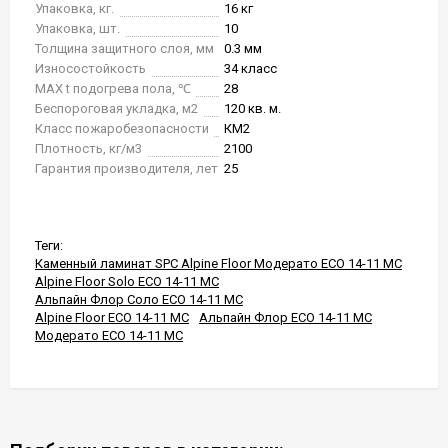
Упаковка, кг.
16 кг
Упаковка, шт.
10
Толщина защитного слоя, мм
0.3 мм
Износостойкость
34 класс
MAX t подогрева пола, ℃
28
Беспороговая укладка, м2
120 кв. м.
Класс пожаробезопасности
КМ2
Плотность, кг/м3
2100
Гарантия производителя, лет
25
Теги:
Каменный ламинат SPC Alpine Floor Модерато ЕСО 14-11 MC
Alpine Floor Solo ЕСО 14-11 MC
Альпайн Флор Соло ЕСО 14-11 MC
Alpine Floor ЕСО 14-11 MC
Альпайн Флор ЕСО 14-11 MC
Модерато ЕСО 14-11 MC