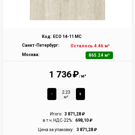
Код:
ECO 14-11 MC
Санкт-Петербург:
Осталось 4.46 м²
Москва:
865.24 м²
1 736
₽
м²
/
-
+
м²
Итого:
3 871,28
₽
в т.ч. НДС-22%:
698,10
₽
Цена за упаковку:
3 871,28
₽