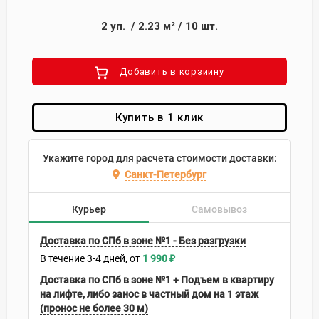
2
уп.
/
2.23
м²
/
10
шт.
Добавить в корзиину
Купить в 1 клик
Укажите город для расчета стоимости доставки:
Санкт-Петербург
Курьер
Самовывоз
Доставка по СПб в зоне №1 - Без разгрузки
В течение
3-4
дней
1 990
₽
Доставка по СПб в зоне №1 + Подъем в квартиру
на лифте, либо занос в частный дом на 1 этаж
(пронос не более 30 м)