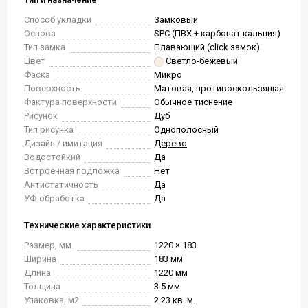
Способ укладки
Замковый
Основа
SPC (ПВХ + карбонат кальция)
Тип замка
Плавающий (click замок)
Цвет
Светло-бежевый
Фаска
Микро
Поверхность
Матовая, противоскользящая
Фактура поверхности
Обычное тиснение
Рисунок
Дуб
Тип рисунка
Однополосный
Дизайн / имитация
Дерево
Водостойкий
Да
Встроенная подложка
Нет
Антистатичность
Да
УФ-обработка
Да
Технические характеристики
Размер, мм.
1220 × 183
Ширина
183 мм
Длина
1220 мм
Толщина
3.5 мм
Упаковка, м2
2.23 кв. м.