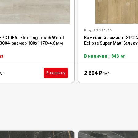
Код:
ECO 21-26
SPC IDEAL Flooring Touch Wood
Каменный ламинат SPC Al
03004, размер 180x1170×4,6 мм
Eclipse Super Matt Кальку
аз
В наличии : 843 м²
2 604
₽
м²
м²
В корзину
/