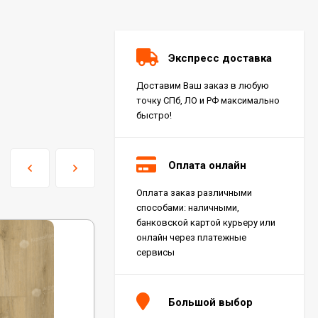
Экспресс доставка
Доставим Ваш заказ в любую
точку СПб, ЛО и РФ максимально
быстро!
Оплата онлайн
Оплата заказ различными
Керамогранит Italon
способами: наличными,
Charme Extra Silver Ret
60x120, 610010001196
банковской картой курьеру или
4 046
₽
м²
/
онлайн через платежные
сервисы
Керамогранит Italon
Charme Evo Imperiale
Большой выбор
Ret 60x120,