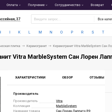
Оплата
Получение
Сотрудничество
Возврат
ассейная, 37
Все кате
H
I
K
L
M
N
O
P
R
S
T
ческая плитка
Керамогранит
Керамогранит Vitra MarbleSystem Сан Л
нит Vitra MarbleSystem Сан Лорен Ла
ХАРАКТЕРИСТИКИ
ОБЗОР
ОТЗЫВЫ
0
Производитель
Производитель
Vitra
Коллекция
MarbleSystem
Название товара
Сан Лорен Лаппато R9