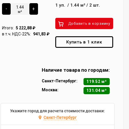
1
уп.
/
1.44
м²
/
2
шт.
-
+
м²
Добавить в корзиину
Итого:
5 222,88
₽
в т.ч. НДС-22%:
941,83
₽
Купить в 1 клик
Наличие товара по городам:
Санкт-Петербург:
119.52 м²
Москва:
131.04 м²
Укажите город для расчета стоимости доставки:
Санкт-Петербург