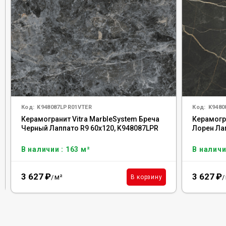
Код:
K948087LPR01VTER
Код:
K9480
Керамогранит Vitra MarbleSystem Бреча
Керамогр
Черный Лаппато R9 60x120, K948087LPR
Лорен Ла
В наличии : 163 м²
В наличи
3 627
₽
3 627
₽
м²
В корзину
/
/