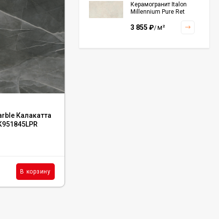
Керамогранит Italon
Millennium Pure Ret
60x120, 610010001456
3 855
₽
м²
/
Керамогранит Italon
Continuum Polar Ret
60x60, 610010002672
3 001
₽
м²
/
Код:
126545
arble Калакатта
Керамогранит ITC India Golden White
 K951845LPR
Sugar 60x120
Керамогранит Italon
Continuum Petrol Ret
60x60, 610010002676
В наличии : 165 м²
3 226
₽
м²
/
3 025
₽
м²
В корзину
В корзину
/
Керамогранит Italon
Charme Extra Silver Ret
60x120, 610010001196
4 046
₽
м²
/