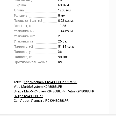
Ширина
600 мм
Длина
1200 мм
Толщина
8 мм
Площадь 1 шт, м2
0.72 кв. м.
Вес 1 шт, кг.
13.25 кг
Упаковка, м2
1.44 кв. м.
Упаковка, шт.
2
Упаковка, кг.
26.5 кг
Паллета, м2
51.84 кв. м.
Паллета, уп.
36
Паллета, кг.
980 кг
Противоскольжение
R9
Теги:
Керамогранит K948088LPR 60x120
Vitra MarbleSystem K948088LPR
Витра МарблСистем K948088LPR
Vitra K948088LPR
Витра K948088LPR
Сан Лорен Лаппато R9 K948088LPR