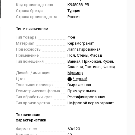
Код производителя
K948088LPR
Страна бренда
Турция
Страна производства
Россия
Тип и назначение
Тип товара
Фон
Материал
Керамогранит
Поверхность
Лаппатированная
Применение
Пол, Стены, Фасад
Тип помещения
Ванная, Прихожая, Кухня,
Спальня, Гостиная, Фасад
Дизайн / имитация
Мрамор
Цвет
Черный
Тональная вариация
Выраженная
Геометрическая форма
Прямоугольник
Тип обработки края
Ректифицированная
Тип производства
Цифровой керамогранит
Технические
характеристики
Формат, см.
60x120
Кол-во лиц
20