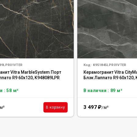
89LPR01VTER
Код:
K951845LPR01VTER
анит Vitra MarbleSystem Порт
Керамогранит Vitra CityM
ппато R9 60x120, K948089LPR
Блэк Лаппато R9 60x120,
и : 58 м²
В наличии : 89 м²
3 497
₽
м²
м²
В корзину
/