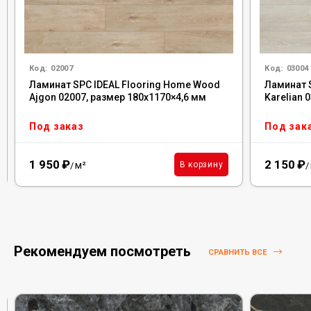
Код:
02007
Код:
03004
Ламинат SPC IDEAL Flooring Home Wood
Ламинат 
Ajgon 02007, размер 180x1170×4,6 мм
Karelian 
Под заказ
Под зак
1 950
₽
2 150
₽
м²
В корзину
/
/
Рекомендуем посмотреть
СРАВНИТЬ ВСЕ