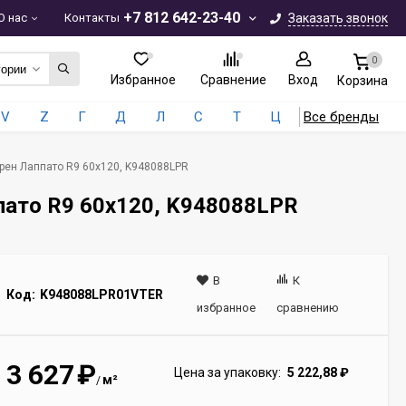
+7 812 642-23-40
О нас
Контакты
Заказать звонок
0
гории
Избранное
Сравнение
Вход
Корзина
V
Z
Г
Д
Л
С
Т
Ц
Все бренды
орен Лаппато R9 60x120, K948088LPR
ппато R9 60x120, K948088LPR
В
К
Код:
K948088LPR01VTER
избранное
сравнению
3 627
₽
Цена за упаковку:
5 222,88
₽
м²
/