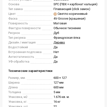
Основа
SPC (ПВХ + карбонат кальция)
Тип замка
Плавающий (click замок)
Цвет
Светло-коричневый
Фаска
4V-Groove (крашеная)
Поверхность
Матовая
Фактура поверхности
Обычное тиснение
Рисунок
Дуб
Тип рисунка
Французская ёлка
Дизайн / имитация
Дерево
Водостойкий
Да
Встроенная подложка
Нет
Антистатичность
Да
УФ-обработка
Да
Технические характеристики
Размер, мм.
600 × 127
Ширина
127 мм
Длина
600 мм
Толщина
5 мм
Упаковка, м2
1.676 кв. м.
Упаковка, кг.
16 кг
Упаковка, шт.
22