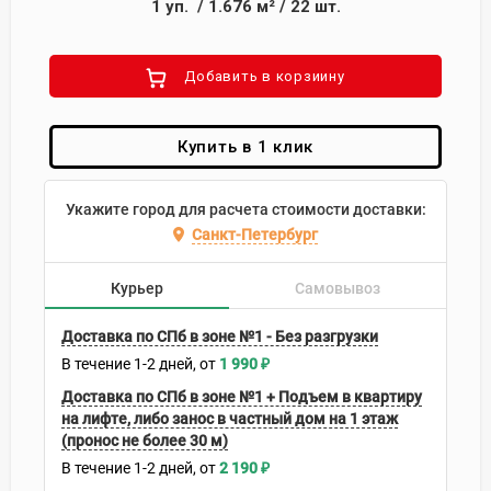
1
уп.
/
1.676
м²
/
22
шт.
Добавить в корзиину
Купить в 1 клик
Укажите город для расчета стоимости доставки:
Санкт-Петербург
Курьер
Самовывоз
Доставка по СПб в зоне №1 - Без разгрузки
В течение
1-2
дней
1 990
₽
Доставка по СПб в зоне №1 + Подъем в квартиру
на лифте, либо занос в частный дом на 1 этаж
(пронос не более 30 м)
В течение
1-2
дней
2 190
₽