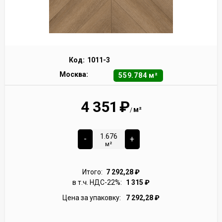
Код:
1011-3
Москва:
559.784 м²
4 351
₽
м²
/
-
+
м²
Итого:
7 292,28
₽
в т.ч. НДС-22%:
1 315
₽
Цена за упаковку:
7 292,28
₽