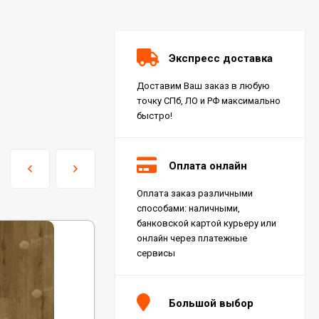
Экспресс доставка
Доставим Ваш заказ в любую
точку СПб, ЛО и РФ максимально
быстро!
Оплата онлайн
Оплата заказ различными
Керамогранит Italon
способами: наличными,
Charme Extra Silver Ret
60x120, 610010001196
банковской картой курьеру или
4 046
₽
м²
/
онлайн через платежные
сервисы
Керамогранит Italon
Charme Evo Imperiale
Большой выбор
Ret 60x120,