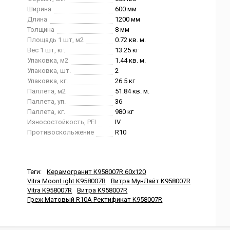
Ширина
600 мм
Длина
1200 мм
Толщина
8 мм
Площадь 1 шт, м2
0.72 кв. м.
Вес 1 шт, кг.
13.25 кг
Упаковка, м2
1.44 кв. м.
Упаковка, шт.
2
Упаковка, кг.
26.5 кг
Паллета, м2
51.84 кв. м.
Паллета, уп.
36
Паллета, кг.
980 кг
Износостойкость, PEI
IV
Противоскольжение
R10
Теги:
Керамогранит K958007R 60x120
Vitra MoonLight K958007R
Витра МунЛайт K958007R
Vitra K958007R
Витра K958007R
Греж Матовый R10A Ректификат K958007R