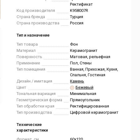
Ректификат
Код производителя
K958007R
Страна бренда
Турция
Страна производства
Россия
Тип и назначение
Тип товара
Фон
Материал
Керамогранит
Поверхность
Матовая, рельефная
Применение
Пол, Стены
Тип помещения
Ванная, Прихожая, Кухня,
Спальня, Гостиная
Дизайн / имитация
Камень
Цвет
Бежевый
Тональная вариация
Минимальная
Геометрическая форма
Прямоугольник
Тип обработки края
Ректифицированная
Тип производства
Цифровой керамогранит
Технические
характеристики
Формат, см.
60x120