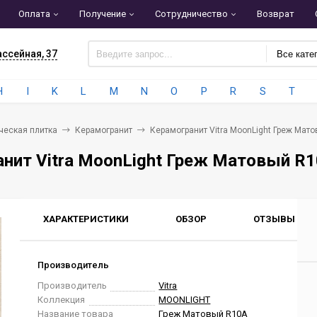
Оплата
Получение
Сотрудничество
Возврат
ассейная, 37
Все кате
H
I
K
L
M
N
O
P
R
S
T
ческая плитка
Керамогранит
Керамогранит Vitra MoonLight Греж Мат
нит Vitra MoonLight Греж Матовый R
ХАРАКТЕРИСТИКИ
ОБЗОР
ОТЗЫВЫ
0
Производитель
Производитель
Vitra
Коллекция
MOONLIGHT
Название товара
Греж Матовый R10A