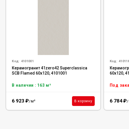
Код:
4101001
Код:
41011
Керамогранит 41zero42 Superclassica
Керамогра
SCB Flamed 60x120, 4101001
60x120, 4
В наличии : 163 м²
Под зак
6 923
₽
6 784
₽
м²
В корзину
/
/