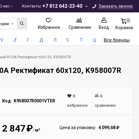
+7 812 642-23-40
О нас
Контакты
Заказать звонок
0
гории
Избранное
Сравнение
Вход
Корзина
V
Z
Г
Д
Л
С
Т
Ц
Все бренды
овый R10A Ректификат 60x120, K958007R
10A Ректификат 60x120, K958007R
В
К
Код:
K958007R0001VTER
избранное
сравнению
2 847
₽
Цена за упаковку:
4 099,68
₽
м²
/