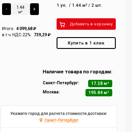
1
уп.
/
1.44
м²
/
2
шт.
-
+
м²
Добавить в корзиину
Итого:
4 099,68
₽
в т.ч. НДС-22%:
739,29
₽
Купить в 1 клик
Наличие товара по городам:
Санкт-Петербург:
17.28 м²
Москва:
195.84 м²
Укажите город для расчета стоимости доставки:
Санкт-Петербург