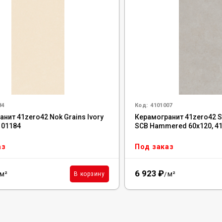
84
Код:
4101007
нит 41zero42 Nok Grains Ivory
Керамогранит 41zero42 S
101184
SCB Hammered 60x120, 4
аз
Под заказ
6 923
₽
м²
м²
В корзину
/