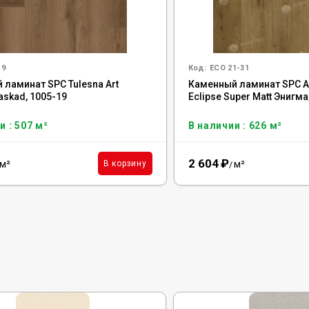
19
Код:
ECO 21-31
 ламинат SPC Tulesna Art
Каменный ламинат SPC Al
askad, 1005-19
Eclipse Super Matt Энигма
и : 507 м²
В наличии : 626 м²
2 604
₽
м²
м²
В корзину
/