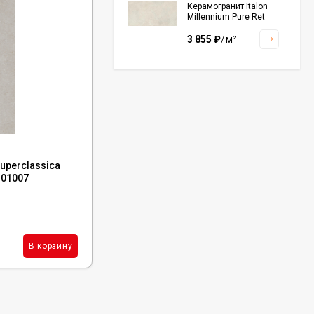
Керамогранит Italon
Millennium Pure Ret
60x120, 610010001456
3 855
₽
м²
/
Керамогранит Italon
Continuum Polar Ret
60x60, 610010002672
3 001
₽
м²
/
Код:
4101002
uperclassica
Керамогранит 41zero42 Superclassica
101007
SCB Crack 60x120, 4101002
Керамогранит Italon
Continuum Petrol Ret
60x60, 610010002676
Под заказ
3 226
₽
м²
/
6 923
₽
м²
В корзину
В корзину
/
Керамогранит Italon
Charme Extra Silver Ret
60x120, 610010001196
4 046
₽
м²
/