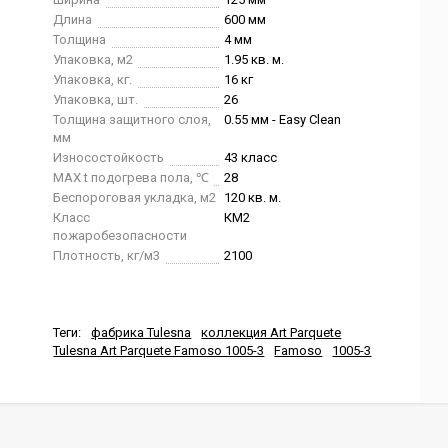
Длина
600 мм
Толщина
4 мм
Упаковка, м2
1.95 кв. м.
Упаковка, кг.
16 кг
Упаковка, шт.
26
Толщина защитного слоя,
0.55 мм - Easy Clean
мм
Износостойкость
43 класс
MAX t подогрева пола, ℃
28
Беспороговая укладка, м2
120 кв. м.
Класс
КМ2
пожаробезопасности
Плотность, кг/м3
2100
Теги:
фабрика Tulesna
коллекция Art Parquete
Tulesna Art Parquete Famoso 1005-3
Famoso
1005-3