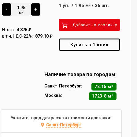
1
уп.
/
1.95
м²
/
26
шт.
-
+
м²
Добавить в корзиину
Итого:
4 875
₽
в т.ч. НДС-22%:
879,10
₽
Купить в 1 клик
Наличие товара по городам:
Санкт-Петербург:
72.15 м²
Москва:
1723.8 м²
Укажите город для расчета стоимости доставки:
Санкт-Петербург