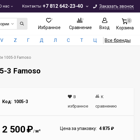
+7 812 642-23-40
О нас
Контакты
Заказать звонок
0
гории
Избранное
Сравнение
Вход
Корзина
V
Z
Г
Д
Л
С
Т
Ц
Все бренды
te 1005-3 Famoso
05-3 Famoso
В
К
Код:
1005-3
избранное
сравнению
2 500
₽
Цена за упаковку:
4 875
₽
м²
/