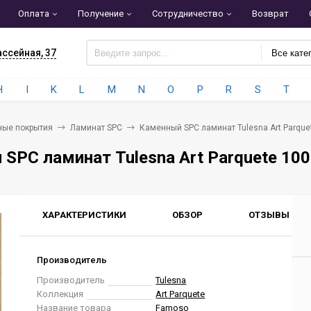
Оплата
Получение
Сотрудничество
Возврат
ассейная, 37
Все кате
H
I
K
L
M
N
O
P
R
S
T
ные покрытия
Ламинат SPC
Каменный SPC ламинат Tulesna Art Parque
SPC ламинат Tulesna Art Parquete 10
ХАРАКТЕРИСТИКИ
ОБЗОР
ОТЗЫВЫ
0
Производитель
Производитель
Tulesna
Коллекция
Art Parquete
Название товара
Famoso