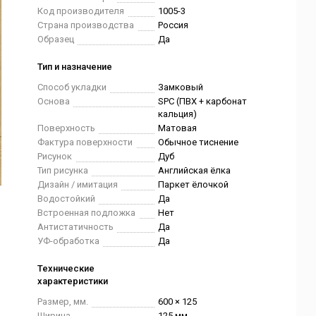
Код производителя
1005-3
Страна производства
Россия
Образец
Да
Тип и назначение
Способ укладки
Замковый
Основа
SPC (ПВХ + карбонат
кальция)
Поверхность
Матовая
Фактура поверхности
Обычное тиснение
Рисунок
Дуб
Тип рисунка
Английская ёлка
Дизайн / имитация
Паркет ёлочкой
Водостойкий
Да
Встроенная подложка
Нет
Антистатичность
Да
УФ-обработка
Да
Технические
характеристики
Размер, мм.
600 × 125
Ширина
125 мм