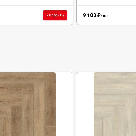
9 188
₽
²
шт.
В корзину
/