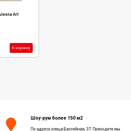
Код:
1005-5
lesna Art
Каменный SPC ламинат Tulesna Art
Parquete 1005-5 Caldo
В наличии : 890 м²
2 500
₽
м²
В корзину
В корзину
/
Шоу-рум более 150 м2
По адресу улица Бассейная, 37. Приходите мы