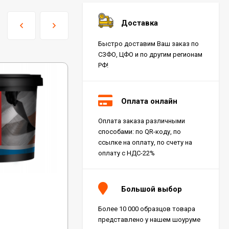
Доставка
Быстро доставим Ваш заказ по
СЗФО, ЦФО и по другим регионам
РФ!
Оплата онлайн
Оплата заказа различными
способами: по QR-коду, по
ссылке на оплату, по счету на
оплату с НДС-22%
Код:
KE2-6
Большой выбор
Паркетный клей Kesto Eco 2 K-PU 6 кг
Более 10 000 образцов товара
представлено у нашем шоуруме
В наличии: 89 шт.