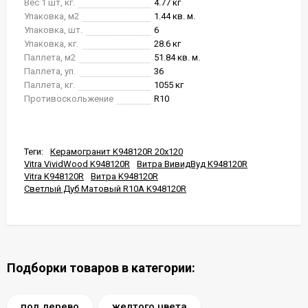
Вес 1 шт, кг.
4.77 кг
Упаковка, м2
1.44 кв. м.
Упаковка, шт.
6
Упаковка, кг.
28.6 кг
Паллета, м2
51.84 кв. м.
Паллета, уп.
36
Паллета, кг.
1055 кг
Противоскольжение
R10
Теги:
Керамогранит K948120R 20x120
Vitra VividWood K948120R
Витра ВивидВуд K948120R
Vitra K948120R
Витра K948120R
Светлый Дуб Матовый R10A K948120R
Подборки товаров в категории:
под дерево
желтого цвета