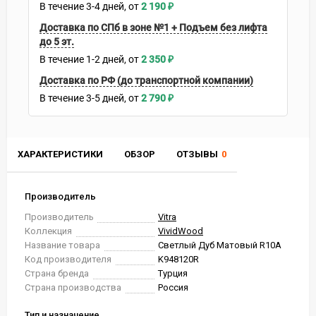
В течение
3-4
дней
2 190
₽
Доставка по СПб в зоне №1 + Подъем без лифта
до 5 эт.
В течение
1-2
дней
2 350
₽
Доставка по РФ (до транспортной компании)
В течение
3-5
дней
2 790
₽
ХАРАКТЕРИСТИКИ
ОБЗОР
ОТЗЫВЫ
0
Производитель
Производитель
Vitra
Коллекция
VividWood
Название товара
Светлый Дуб Матовый R10A
Код производителя
K948120R
Страна бренда
Турция
Страна производства
Россия
Тип и назначение