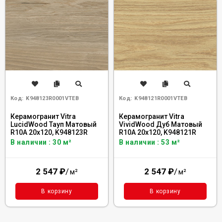
Код:
K948123R0001VTEB
Код:
K948121R0001VTEB
Керамогранит Vitra
Керамогранит Vitra
LucidWood Тауп Матовый
VividWood Дуб Матовый
R10A 20x120, K948123R
R10A 20x120, K948121R
В наличии : 30 м²
В наличии : 53 м²
2 547
₽
/
2 547
₽
/
м²
м²
В корзину
В корзину