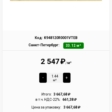
Код:
K948120R0001VTEB
Санкт-Петербург:
33.12 м²
2 547
₽
м²
/
-
+
м²
Итого:
3 667,68
₽
в т.ч. НДС-22%:
661,38
₽
Цена за упаковку:
3 667,68
₽