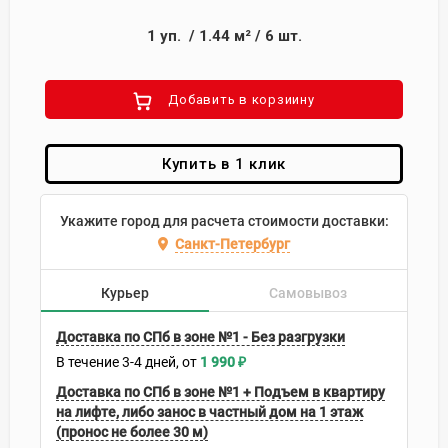
1
уп.
/
1.44
м²
/
6
шт.
Добавить в корзиину
Купить в 1 клик
Укажите город для расчета стоимости доставки:
Санкт-Петербург
Курьер
Самовывоз
Доставка по СПб в зоне №1 - Без разгрузки
В течение
3-4
дней
1 990
₽
Доставка по СПб в зоне №1 + Подъем в квартиру
на лифте, либо занос в частный дом на 1 этаж
(пронос не более 30 м)