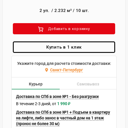
2
уп.
/
2.232
м²
/
10
шт.
Добавить в корзиину
Купить в 1 клик
Укажите город для расчета стоимости доставки:
Санкт-Петербург
Курьер
Самовывоз
Доставка по СПб в зоне №1 - Без разгрузки
В течение
2-3
дней
1 990
₽
Доставка по СПб в зоне №1 + Подъем в квартиру
на лифте, либо занос в частный дом на 1 этаж
(пронос не более 30 м)