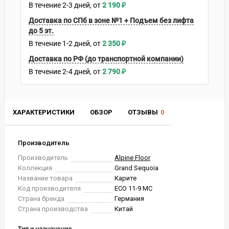
В течение
2-3
дней
2 190
₽
Доставка по СПб в зоне №1 + Подъем без лифта
до 5 эт.
В течение
1-2
дней
2 350
₽
Доставка по РФ (до транспортной компании)
В течение
2-4
дней
2 790
₽
ХАРАКТЕРИСТИКИ
ОБЗОР
ОТЗЫВЫ
0
Производитель
Производитель
Alpine Floor
Коллекция
Grand Sequoia
Название товара
Карите
Код производителя
ECO 11-9 MC
Страна бренда
Германия
Страна производства
Китай
Тип и назначение