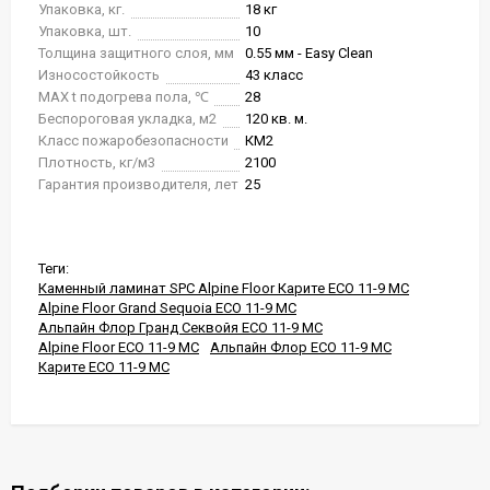
Упаковка, кг.
18 кг
Упаковка, шт.
10
Толщина защитного слоя, мм
0.55 мм - Easy Clean
Износостойкость
43 класс
MAX t подогрева пола, ℃
28
Беспороговая укладка, м2
120 кв. м.
Класс пожаробезопасности
КМ2
Плотность, кг/м3
2100
Гарантия производителя, лет
25
Теги:
Каменный ламинат SPC Alpine Floor Карите ECO 11-9 MC
Alpine Floor Grand Sequoia ECO 11-9 MC
Альпайн Флор Гранд Секвойя ECO 11-9 MC
Alpine Floor ECO 11-9 MC
Альпайн Флор ECO 11-9 MC
Карите ECO 11-9 MC