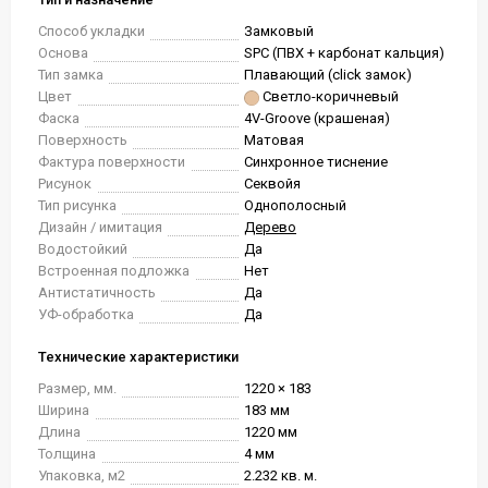
Способ укладки
Замковый
Основа
SPC (ПВХ + карбонат кальция)
Тип замка
Плавающий (click замок)
Цвет
Светло-коричневый
Фаска
4V-Groove (крашеная)
Поверхность
Матовая
Фактура поверхности
Синхронное тиснение
Рисунок
Секвойя
Тип рисунка
Однополосный
Дизайн / имитация
Дерево
Водостойкий
Да
Встроенная подложка
Нет
Антистатичность
Да
УФ-обработка
Да
Технические характеристики
Размер, мм.
1220 × 183
Ширина
183 мм
Длина
1220 мм
Толщина
4 мм
Упаковка, м2
2.232 кв. м.