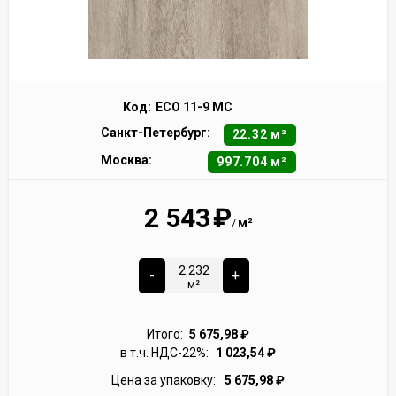
Код:
ECO 11-9 MC
Санкт-Петербург:
22.32 м²
Москва:
997.704 м²
2 543
₽
м²
/
-
+
м²
Итого:
5 675,98
₽
в т.ч. НДС-22%:
1 023,54
₽
Цена за упаковку:
5 675,98
₽