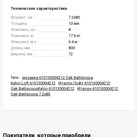
Технические характеристики
Формат, см.
7.2x80
Толщина
10 мм
Упаковка, шт.
8
Упаковка, кг.
17.6 кг
Упаковка, м.п.
6.4 м
Длина, мм
800
Ширина, мм
72
Теги:
мозаика 610130004212 Oak Battiscopa
Italon Loft 610130004212
Италон Лофт 610130004212
Oak BattiscopaItalon 610130004212
Италон 610130004212
Oak Battiscopa 7.2x80
Покупатели, которые приобрели