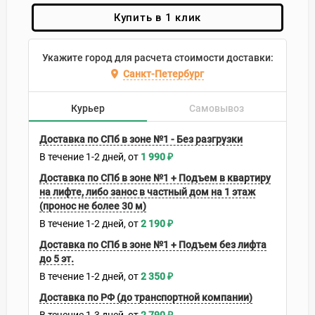
Купить в 1 клик
Укажите город для расчета стоимости доставки:
Санкт-Петербург
Курьер
Самовывоз
Доставка по СПб в зоне №1 - Без разгрузки
В течение
1-2
дней
1 990
₽
Доставка по СПб в зоне №1 + Подъем в квартиру
на лифте, либо занос в частный дом на 1 этаж
(пронос не более 30 м)
В течение
1-2
дней
2 190
₽
Доставка по СПб в зоне №1 + Подъем без лифта
до 5 эт.
В течение
1-2
дней
2 350
₽
Доставка по РФ (до транспортной компании)