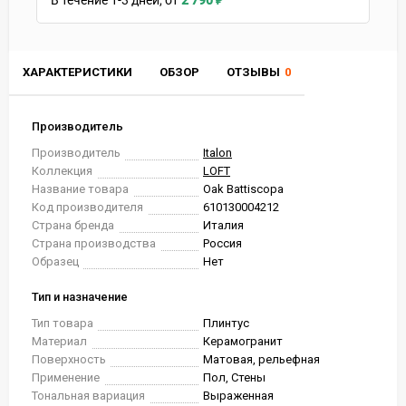
В течение
1-3
дней
2 790
₽
ХАРАКТЕРИСТИКИ
ОБЗОР
ОТЗЫВЫ
0
Производитель
Производитель
Italon
Коллекция
LOFT
Название товара
Oak Battiscopa
Код производителя
610130004212
Страна бренда
Италия
Страна производства
Россия
Образец
Нет
Тип и назначение
Тип товара
Плинтус
Материал
Керамогранит
Поверхность
Матовая, рельефная
Применение
Пол, Стены
Тональная вариация
Выраженная