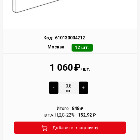
Код:
610130004212
Москва:
12 шт.
1 060
₽
шт.
/
-
+
шт.
Итого:
848
₽
в т.ч. НДС-22%:
152,92
₽
Добавить в корзиину