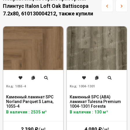
Плинтус Italon Loft Oak Battiscopa
7.2x80, 610130004212, также купили
Код:
1055-4
Код:
1004-1301
Каменный ламинат SPC
Каменный SPC (ABA)
Norland Parquet S Lama,
ламинат Tulesna Premium
1055-4
1004-1301 Foresta
В наличии : 2535 м²
В наличии : 130 м²
2 390
₽
/
4 080
₽
/
м²
м²