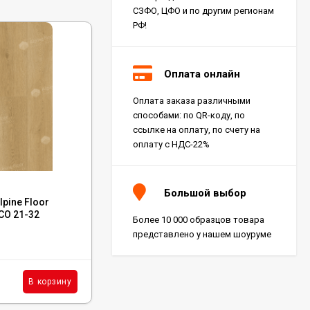
СЗФО, ЦФО и по другим регионам
РФ!
Оплата онлайн
Оплата заказа различными
способами: по QR-коду, по
ссылке на оплату, по счету на
оплату с НДС-22%
Код:
1066-3
Большой выбор
pine Floor
Каменный ламинат SPC Norland Parquet
ЕСО 21-32
Quick Light, 1066-3
Более 10 000 образцов товара
представлено у нашем шоуруме
В наличии : 3471 м²
1 990
₽
м²
В корзину
В корзину
/