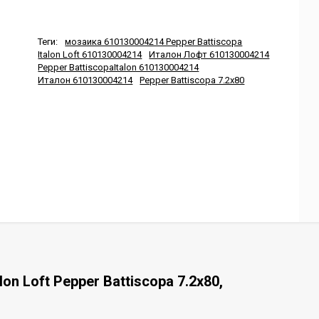
Теги:
мозаика 610130004214 Pepper Battiscopa
Italon Loft 610130004214
Италон Лофт 610130004214
Pepper BattiscopaItalon 610130004214
Италон 610130004214
Pepper Battiscopa 7.2x80
n Loft Pepper Battiscopa 7.2x80,