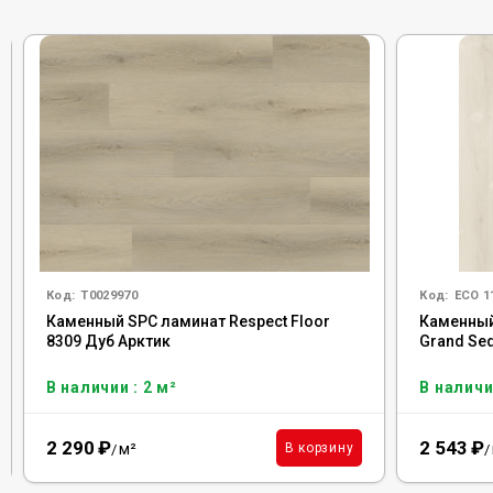
Код:
Т0029970
Код:
ECO 1
Каменный SPC ламинат Respect Floor
Каменный
8309 Дуб Арктик
Grand Seq
В наличии : 2 м²
В наличи
2 290
₽
2 543
₽
м²
В корзину
/
/