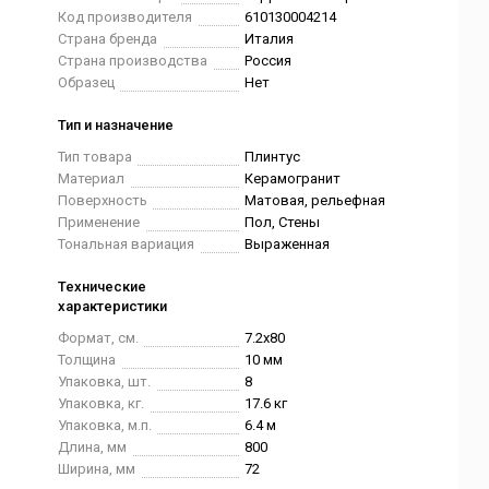
Код производителя
610130004214
Страна бренда
Италия
Страна производства
Россия
Образец
Нет
Тип и назначение
Тип товара
Плинтус
Материал
Керамогранит
Поверхность
Матовая, рельефная
Применение
Пол, Стены
Тональная вариация
Выраженная
Технические
характеристики
Формат, см.
7.2x80
Толщина
10 мм
Упаковка, шт.
8
Упаковка, кг.
17.6 кг
Упаковка, м.п.
6.4 м
Длина, мм
800
Ширина, мм
72