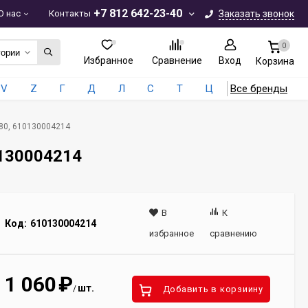
+7 812 642-23-40
О нас
Контакты
Заказать звонок
0
гории
Избранное
Сравнение
Вход
Корзина
V
Z
Г
Д
Л
С
Т
Ц
Все бренды
2x80, 610130004214
10130004214
В
К
Код:
610130004214
избранное
сравнению
1 060
₽
шт.
/
Добавить в корзиину