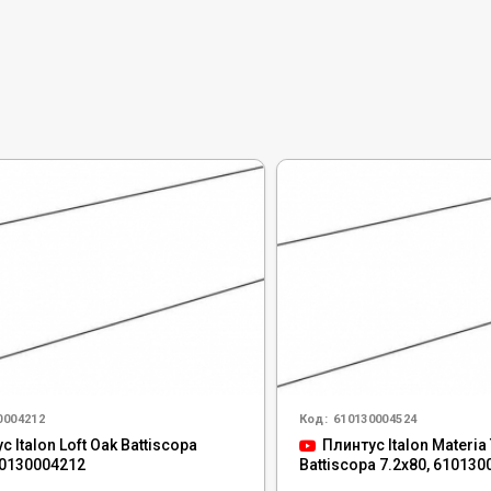
0004212
Код:
610130004524
с Italon Loft Oak Battiscopa
Плинтус Italon Materia 
10130004212
Battiscopa 7.2x80, 61013