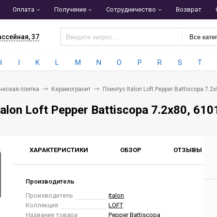
Оплата
Получение
Сотрудничество
Возврат
ассейная, 37
Все кате
H
I
K
L
M
N
O
P
R
S
T
ческая плитка
Керамогранит
Плинтус Italon Loft Pepper Battiscopa 7.
talon Loft Pepper Battiscopa 7.2x80, 6
ХАРАКТЕРИСТИКИ
ОБЗОР
ОТЗЫВЫ
0
Производитель
Производитель
Italon
Коллекция
LOFT
Название товара
Pepper Battiscopa