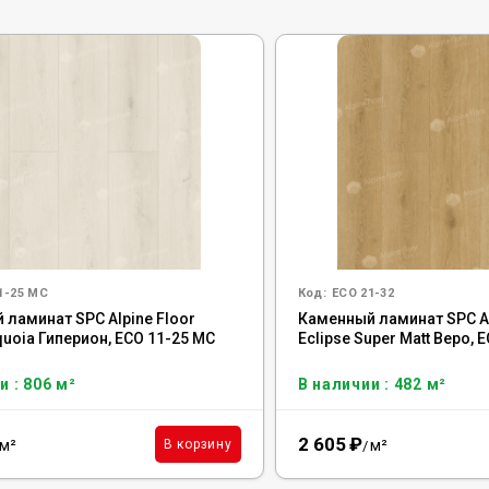
1-25 MC
Код:
ECO 21-32
 ламинат SPC Alpine Floor
Каменный ламинат SPC Al
uoia Гиперион, ECO 11-25 MC
Eclipse Super Matt Веро, 
и : 806 м²
В наличии : 482 м²
2 605
₽
м²
м²
В корзину
/