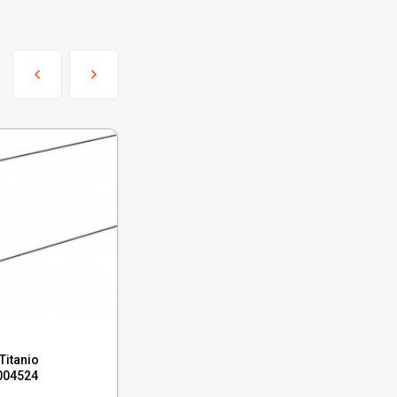
Код:
610130004206
Titanio
Плинтус Italon Millennium Dust
0004524
Battiscopa 7.2x80, 610130004206