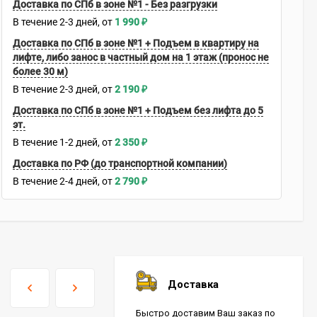
Доставка по СПб в зоне №1 - Без разгрузки
В течение
2-3
дней
1 990
₽
Доставка по СПб в зоне №1 + Подъем в квартиру на
лифте, либо занос в частный дом на 1 этаж (пронос не
более 30 м)
В течение
2-3
дней
2 190
₽
Доставка по СПб в зоне №1 + Подъем без лифта до 5
эт.
В течение
1-2
дней
2 350
₽
Доставка по РФ (до транспортной компании)
В течение
2-4
дней
2 790
₽
Доставка
Быстро доставим Ваш заказ по