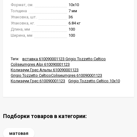
Формат, см.
10x10
Толщина
7 мм
Упаковка, шт.
36
Упаковка, кг.
6.84 кг
Длина, мм
100
Ширина, мм
100
Теги:
вставка 610090001123 Grigio Tozzetto Celtico
Coliseumgres Alpi 610090001123
Колизеум Грес Альпы 610090001123
Grigio Tozzetto CelticoColiseumgres 610090001123
Колизеум Грес 610090001123
Grigio Tozzetto Celtico 10x10
Подборки товаров в категории:
матовая