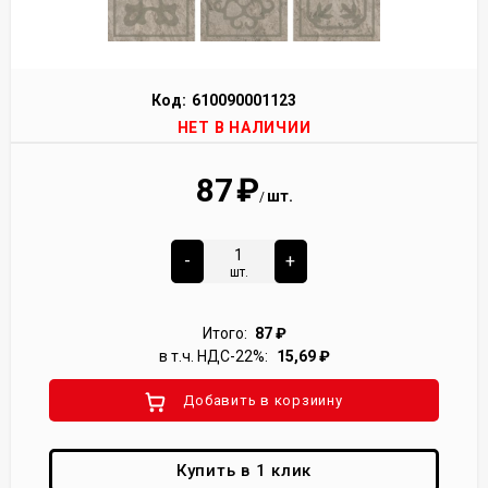
Код:
610090001123
НЕТ В НАЛИЧИИ
87
₽
шт.
/
-
+
шт.
Итого:
87
₽
в т.ч. НДС-22%:
15,69
₽
Добавить в корзиину
Купить в 1 клик