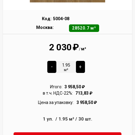
Код:
5004-08
Москва:
28520.7 м²
2 030
₽
м²
/
-
+
м²
Итого:
3 958,50
₽
в т.ч. НДС-22%:
713,83
₽
Цена за упаковку:
3 958,50
₽
1
уп.
/
1.95
м²
/
30
шт.