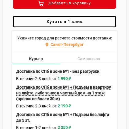
Добавить в корзиину
Купить в 1 клик
Укажите город для расчета стоимости доставки:
Санкт-Петербург
Курьер
Самовывоз
Доставка по СПб в зоне №1 - Без разгрузки
В течение
2-3
дней
1 990
₽
Доставка по СПб в зоне №1 + Подъем в квартиру
на лифте, либо занос в частный дом на 1 этаж
(пронос не более 30 м)
В течение
2-3
дней
2 190
₽
Доставка по СПб в зоне №1 + Подъем без лифта
до 5 эт.
В течение
1-2
дней
2 350
₽