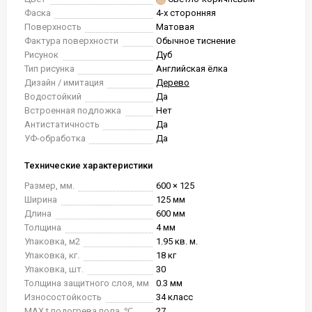
Фаска
4-х сторонняя
Поверхность
Матовая
Фактура поверхности
Обычное тиснение
Рисунок
Дуб
Тип рисунка
Английская ёлка
Дизайн / имитация
Дерево
Водостойкий
Да
Встроенная подложка
Нет
Антистатичность
Да
УФ-обработка
Да
Технические характеристики
Размер, мм.
600 × 125
Ширина
125 мм
Длина
600 мм
Толщина
4 мм
Упаковка, м2
1.95 кв. м.
Упаковка, кг.
18 кг
Упаковка, шт.
30
Толщина защитного слоя, мм
0.3 мм
Износостойкость
34 класс
MAX t подогрева пола, ℃
27