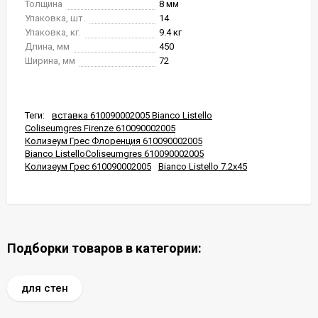
Толщина
8 мм
Упаковка, шт.
14
Упаковка, кг.
9.4 кг
Длина, мм
450
Ширина, мм
72
Теги:
вставка 610090002005 Bianco Listello
Coliseumgres Firenze 610090002005
Колизеум Грес Флоренция 610090002005
Bianco ListelloColiseumgres 610090002005
Колизеум Грес 610090002005
Bianco Listello 7.2x45
Подборки товаров в категории:
для стен