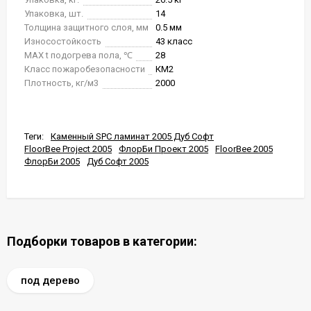
Упаковка, шт.
14
Толщина защитного слоя, мм
0.5 мм
Износостойкость
43 класс
MAX t подогрева пола, ℃
28
Класс пожаробезопасности
КМ2
Плотность, кг/м3
2000
Теги:
Каменный SPC ламинат 2005 Дуб Софт
FloorBee Project 2005
ФлорБи Проект 2005
FloorBee 2005
ФлорБи 2005
Дуб Софт 2005
Подборки товаров в категории:
под дерево