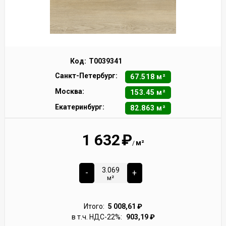
Код:
Т0039341
Санкт-Петербург:
67.518 м²
Москва:
153.45 м²
Екатеринбург:
82.863 м²
1 632
₽
м²
/
-
+
м²
Итого:
5 008,61
₽
в т.ч. НДС-22%:
903,19
₽