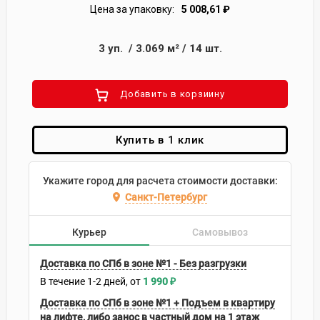
Цена за упаковку:
5 008,61
₽
3
уп.
/
3.069
м²
/
14
шт.
Добавить в корзиину
Купить в 1 клик
Укажите город для расчета стоимости доставки:
Санкт-Петербург
Курьер
Самовывоз
Доставка по СПб в зоне №1 - Без разгрузки
В течение
1-2
дней
1 990
₽
Доставка по СПб в зоне №1 + Подъем в квартиру
на лифте, либо занос в частный дом на 1 этаж