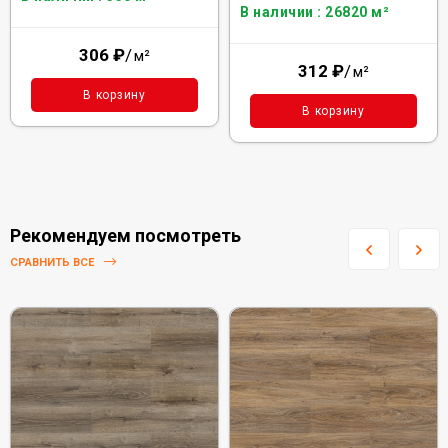
В наличии : 26820 м²
306
₽
/
м²
312
₽
/
м²
В корзину
В корзину
Рекомендуем посмотреть
СРАВНИТЬ ВСЕ