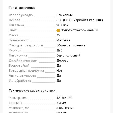
Тип и назначение
Способ укладки
Замковый
Основа
SPC (ПВХ + карбонат кальция)
Тип замка
2G Click
Цвет
Золотисто-коричневый
Фаска
4V
Поверхность
Матовая
Фактура поверхности
Обычное тиснение
Рисунок
Дуб
Тип рисунка
Однополосный
Дизайн / имитация
Дерево
Водостойкий
Да
Встроенная подложка
Нет
Антистатичность
Да
УФ-обработка
Да
Технические характеристики
Размер, мм.
1218 × 180
Толщина
4.3 мм
Упаковка, м2
3.069 кв. м.
Упаковка, кг.
26.5 кг