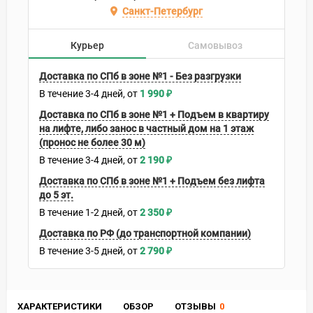
Санкт-Петербург
Курьер
Самовывоз
Доставка по СПб в зоне №1 - Без разгрузки
В течение
3-4
дней
1 990
₽
Доставка по СПб в зоне №1 + Подъем в квартиру
на лифте, либо занос в частный дом на 1 этаж
(пронос не более 30 м)
В течение
3-4
дней
2 190
₽
Доставка по СПб в зоне №1 + Подъем без лифта
до 5 эт.
В течение
1-2
дней
2 350
₽
Доставка по РФ (до транспортной компании)
В течение
3-5
дней
2 790
₽
ХАРАКТЕРИСТИКИ
ОБЗОР
ОТЗЫВЫ
0