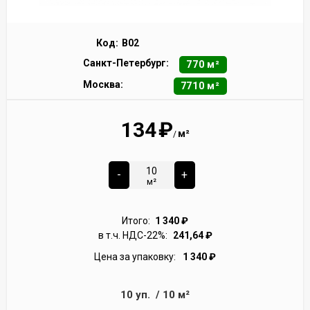
Код:
B02
Санкт-Петербург:
770 м²
Москва:
7710 м²
134
₽
м²
/
-
+
м²
Итого:
1 340
₽
в т.ч. НДС-22%:
241,64
₽
Цена за упаковку:
1 340
₽
10
уп.
/
10
м²