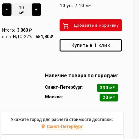
10
уп.
/
10
м²
-
+
м²
Добавить в корзиину
Итого:
3 060
₽
в т.ч. НДС-22%:
551,80
₽
Купить в 1 клик
Наличие товара по городам:
Санкт-Петербург:
330 м²
Москва:
20 м²
Укажите город для расчета стоимости доставки:
Санкт-Петербург