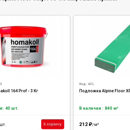
3
Код:
AFL
koll 164 Prof - 3 Кг
Подложка Alpine Floor X
и: 40 шт.
В наличии : 840 м²
212
₽
шт.
м²
В корзину
/