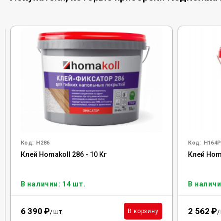
Код:
H286
Код:
H164P
Клей Homakoll 286 - 10 Кг
Клей Homa
В наличии: 14 шт.
В наличи
6 390
₽
2 562
₽
шт.
В корзину
/
/