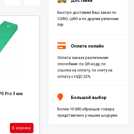
Доставка
Быстро доставим Ваш заказ по
СЗФО, ЦФО и по другим регионам
РФ!
Оплата онлайн
Оплата заказа различными
способами: по QR-коду, по
ссылке на оплату, по счету на
оплату с НДС-22%
Код:
K2P4
PS Pro 3 мм
Клей Kesto 2 Plus 4 Кг
Большой выбор
Более 10 000 образцов товара
В наличии: 88 шт.
представлено у нашем шоуруме
3 045
₽
шт.
В корзину
В корзину
/