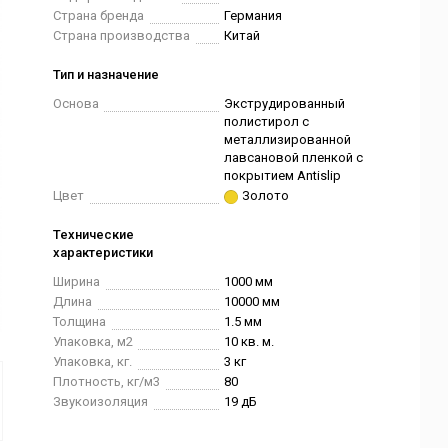
Страна бренда
Германия
Страна производства
Китай
Тип и назначение
Основа
Экструдированный
полистирол с
металлизированной
лавсановой пленкой с
покрытием Antislip
Цвет
Золото
Технические
характеристики
Ширина
1000 мм
Длина
10000 мм
Толщина
1.5 мм
Упаковка, м2
10 кв. м.
Упаковка, кг.
3 кг
Плотность, кг/м3
80
Звукоизоляция
19 дБ