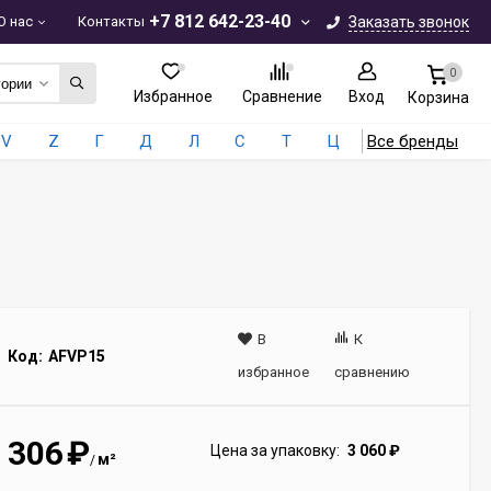
+7 812 642-23-40
О нас
Контакты
Заказать звонок
0
гории
Избранное
Сравнение
Вход
Корзина
V
Z
Г
Д
Л
С
Т
Ц
Все бренды
В
К
Код:
AFVP15
избранное
сравнению
306
₽
Цена за упаковку:
3 060
₽
м²
/