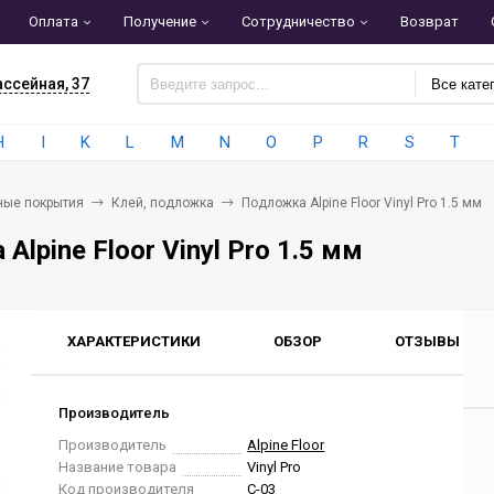
Оплата
Получение
Сотрудничество
Возврат
ассейная, 37
Все кате
H
I
K
L
M
N
O
P
R
S
T
ные покрытия
Клей, подложка
Подложка Alpine Floor Vinyl Pro 1.5 мм
lpine Floor Vinyl Pro 1.5 мм
ХАРАКТЕРИСТИКИ
ОБЗОР
ОТЗЫВЫ
0
Производитель
Производитель
Alpine Floor
Название товара
Vinyl Pro
Код производителя
С-03