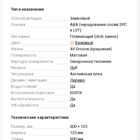
Тип и назначение
Способ укладки
Замковый
Основа
ABA (чередование слоёв SPC
и LVT)
Тип замка
Плавающий (click замок)
Цвет
Бежевый
Фаска
4V-Groove (крашеная)
Поверхность
Матовая
Фактура поверхности
Синхронное тиснение
Рисунок
Дуб
Тип рисунка
Английская ёлка
Дизайн / имитация
Дерево
Водостойкий
Да
Встроенная подложка
ISOFIX
Антистатичность
Да
УФ-обработка
Да
Технические характеристики
Размер, мм.
600 × 125
Ширина
125 мм
Длина
600 мм