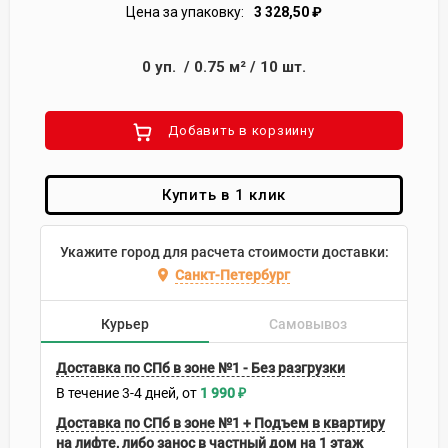
Цена за упаковку:
3 328,50
₽
0
уп.
/
0.75
м²
/
10
шт.
Добавить в корзиину
Купить в 1 клик
Укажите город для расчета стоимости доставки:
Санкт-Петербург
Курьер
Самовывоз
Доставка по СПб в зоне №1 - Без разгрузки
В течение
3-4
дней
1 990
₽
Доставка по СПб в зоне №1 + Подъем в квартиру
на лифте, либо занос в частный дом на 1 этаж