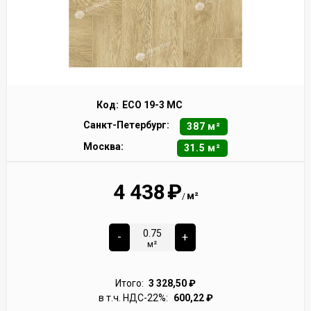
Код:
ECO 19-3 MC
Санкт-Петербург:
387 м²
Москва:
31.5 м²
4 438
₽
м²
/
-
+
м²
Итого:
3 328,50
₽
в т.ч. НДС-22%:
600,22
₽