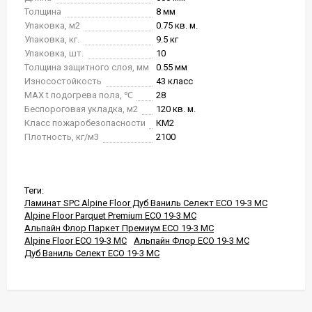
Толщина
8 мм
Упаковка, м2
0.75 кв. м.
Упаковка, кг.
9.5 кг
Упаковка, шт.
10
Толщина защитного слоя, мм
0.55 мм
Износостойкость
43 класс
MAX t подогрева пола, ℃
28
Беспороговая укладка, м2
120 кв. м.
Класс пожаробезопасности
КМ2
Плотность, кг/м3
2100
Теги:
Ламинат SPC Alpine Floor Дуб Ваниль Селект ECO 19-3 MC
Alpine Floor Parquet Premium ECO 19-3 MC
Альпайн Флор Паркет Премиум ECO 19-3 MC
Alpine Floor ECO 19-3 MC
Альпайн Флор ECO 19-3 MC
Дуб Ваниль Селект ECO 19-3 MC