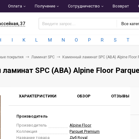
Оплата
Получение
Сотрудничество
Возврат
ассейная, 37
Все кате
H
I
K
L
M
N
O
P
R
S
T
ные покрытия
Ламинат SPC
Каменный ламинат SPC (ABA) Alpine Floor 
ламинат SPC (ABA) Alpine Floor Parque
ХАРАКТЕРИСТИКИ
ОБЗОР
ОТЗЫВЫ
0
Производитель
Производитель
Alpine Floor
Коллекция
Parquet Premium
Название товара
Дуб Royal