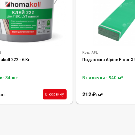
6
Код:
AFL
koll 222 - 6 Кг
Подложка Alpine Floor X
и: 34 шт.
В наличии : 940 м²
212
₽
шт.
м²
В корзину
/