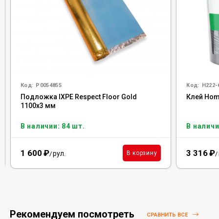
Код:
Р0054855
Код:
H222-
Подложка IXPE Respect Floor Gold
Клей Homa
1100х3 мм
В наличии: 84 шт.
В наличи
1 600
₽
3 316
₽
рул.
В корзину
/
/
Рекомендуем посмотреть
СРАВНИТЬ ВСЕ