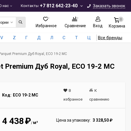
+7 812 642-23-40
О нас
Контакты
Заказать звонок
0
гории
Избранное
Сравнение
Вход
Корзина
V
Z
Г
Д
Л
С
Т
Ц
Все бренды
Parquet Premium Дуб Royal, ECO 19-2 MC
t Premium Дуб Royal, ECO 19-2 MC
В
К
Код:
ECO 19-2 MC
избранное
сравнению
4 438
₽
Цена за упаковку:
3 328,50
₽
м²
/