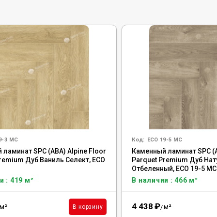
9-3 MC
Код:
ECO 19-5 MC
ламинат SPC (ABA) Alpine Floor
Каменный ламинат SPC (A
Premium Дуб Ваниль Селект, ECO
Parquet Premium Дуб На
Отбеленный, ECO 19-5 MC
и : 419 м²
В наличии : 466 м²
4 438
₽
м²
м²
В корзину
/