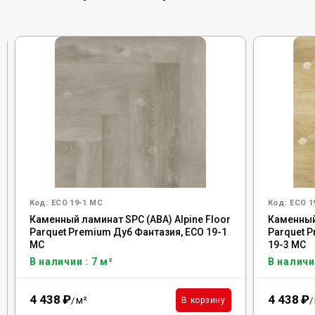
Код:
ECO 19-1 MC
Код:
ECO 1
Каменный ламинат SPC (ABA) Alpine Floor
Каменный 
Parquet Premium Дуб Фантазия, ECO 19-1
Parquet 
MC
19-3 MC
В наличии : 7 м²
В наличи
4 438
₽
4 438
₽
м²
В корзину
/
/