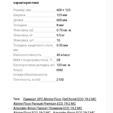
характеристики
Размер, мм.
600 × 125
Ширина
125 мм
Длина
600 мм
Толщина
8 мм
Упаковка, м2
0.75 кв. м.
Упаковка, кг.
9.5 кг
Упаковка, шт.
10
Толщина защитного слоя,
0.55 мм
мм
Износостойкость
43 класс
MAX t подогрева пола, ℃
28
Беспороговая укладка, м2
120 кв. м.
Класс
КМ2
пожаробезопасности
Плотность, кг/м3
2100
Теги:
Ламинат SPC Alpine Floor Дуб Royal ECO 19-2 MC
Alpine Floor Parquet Premium ECO 19-2 MC
Альпайн Флор Паркет Премиум ECO 19-2 MC
Alpine Floor ECO 19-2 MC
Альпайн Флор ECO 19-2 MC