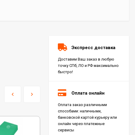
Экспресс доставка
Доставим Ваш заказ в любую
точку СПб, ЛО и РФ максимально
быстро!
Оплата онлайн
Оплата заказ различными
Керамогранит Italon
способами: наличными,
Charme Extra Silver Ret
60x120, 610010001196
банковской картой курьеру или
4 046
₽
м²
/
онлайн через платежные
сервисы