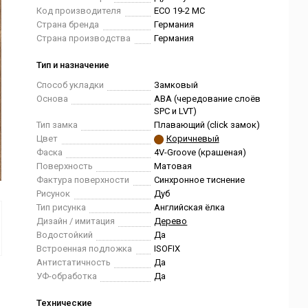
Код производителя
ECO 19-2 MC
Страна бренда
Германия
Страна производства
Германия
Тип и назначение
Способ укладки
Замковый
Основа
ABA (чередование слоёв
SPC и LVT)
Тип замка
Плавающий (click замок)
Цвет
Коричневый
Фаска
4V-Groove (крашеная)
Поверхность
Матовая
Фактура поверхности
Синхронное тиснение
Рисунок
Дуб
Тип рисунка
Английская ёлка
Дизайн / имитация
Дерево
Водостойкий
Да
Встроенная подложка
ISOFIX
Антистатичность
Да
УФ-обработка
Да
Технические