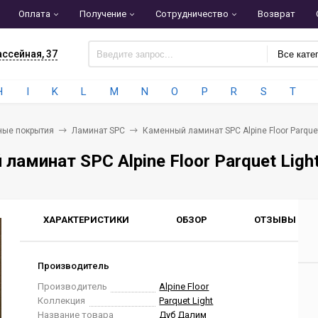
Оплата
Получение
Сотрудничество
Возврат
ассейная, 37
Все кате
H
I
K
L
M
N
O
P
R
S
T
ные покрытия
Ламинат SPC
Каменный ламинат SPC Alpine Floor Parque
ламинат SPC Alpine Floor Parquet Lig
ХАРАКТЕРИСТИКИ
ОБЗОР
ОТЗЫВЫ
0
Производитель
Производитель
Alpine Floor
Коллекция
Parquet Light
Название товара
Дуб Далим