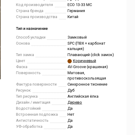
Код производителя
ЕСО 13-33 MC
Страна бренда
Германия
Страна производства
Китай
Тип и назначение
Способ укладки
Замковый
Основа
SPC (ПВХ + карбонат
кальция)
Тип замка
Плавающий (click замок)
Цвет
Коричневый
Фаска
4V-Groove (крашеная)
Поверхность
Матовая,
противоскользящая
Фактура поверхности
Синхронное тиснение
Рисунок
Дуб
Тип рисунка
Английская ёлка
Дизайн / имитация
Дерево
Водостойкий
Да
Встроенная подложка
Нет
Антистатичность
Да
УФ-обработка
Да