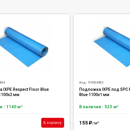
854
Код:
Р0054852
IXPE Respect Floor Blue
Подложка IXPE под SPC R
1100х2 мм
Blue 1100х1 мм
и : 1140 м²
В наличии : 523 м²
155
₽
²
м²
В корзину
/