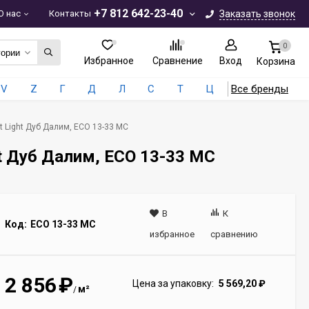
+7 812 642-23-40
О нас
Контакты
Заказать звонок
0
гории
Избранное
Сравнение
Вход
Корзина
V
Z
Г
Д
Л
С
Т
Ц
Все бренды
t Light Дуб Далим, ЕСО 13-33 MC
ht Дуб Далим, ЕСО 13-33 MC
В
К
Код:
ECO 13-33 MC
избранное
сравнению
2 856
₽
Цена за упаковку:
5 569,20
₽
м²
/