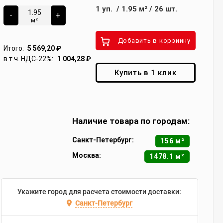
1
уп.
/
1.95
м²
/
26
шт.
-
+
м²
Добавить в корзиину
Итого:
5 569,20
₽
в т.ч. НДС-22%:
1 004,28
₽
Купить в 1 клик
Наличие товара по городам:
Санкт-Петербург:
156 м²
Москва:
1478.1 м²
Укажите город для расчета стоимости доставки:
Санкт-Петербург