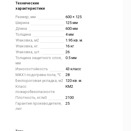
Технические
характеристики
Размер, мм.
600 × 125
Ширина
125 мм
Длина
600 мм
Толщина
4 мм
Упаковка, м2
1.95 кв. м.
Упаковка, кг.
16 кг
Упаковка, шт.
26
Толщина защитного слоя,
0.5 мм
мм
Износостойкость
43 класс
MAX t подогрева пола, ℃
28
Беспороговая укладка, м2
120 кв. м.
Класс
КМ2
пожаробезопасности
Плотность, кг/м3
2100
Гарантия производителя,
25
лет