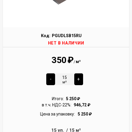
Код:
PGUDLSB15RU
НЕТ В НАЛИЧИИ
350
₽
м²
/
-
+
м²
Итого:
5 250
₽
в т.ч. НДС-22%:
946,72
₽
Цена за упаковку:
5 250
₽
15
уп.
/
15
м²