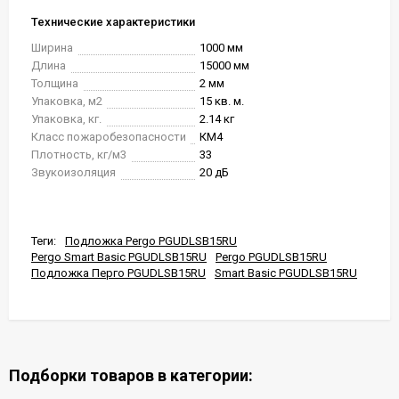
Технические характеристики
Ширина
1000 мм
Длина
15000 мм
Толщина
2 мм
Упаковка, м2
15 кв. м.
Упаковка, кг.
2.14 кг
Класс пожаробезопасности
КМ4
Плотность, кг/м3
33
Звукоизоляция
20 дБ
Теги:
Подложка Pergo PGUDLSB15RU
Pergo Smart Basic PGUDLSB15RU
Pergo PGUDLSB15RU
Подложка Перго PGUDLSB15RU
Smart Basic PGUDLSB15RU
Подборки товаров в категории: