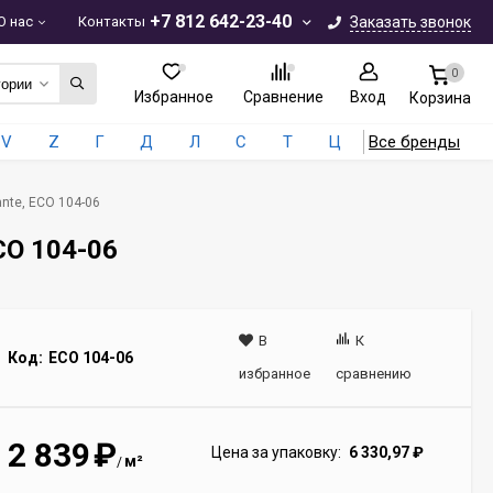
+7 812 642-23-40
О нас
Контакты
Заказать звонок
0
гории
Избранное
Сравнение
Вход
Корзина
V
Z
Г
Д
Л
С
Т
Ц
Все бренды
nte, ECO 104-06
CO 104-06
В
К
Код:
ECO 104-06
избранное
сравнению
2 839
₽
Цена за упаковку:
6 330,97
₽
м²
/