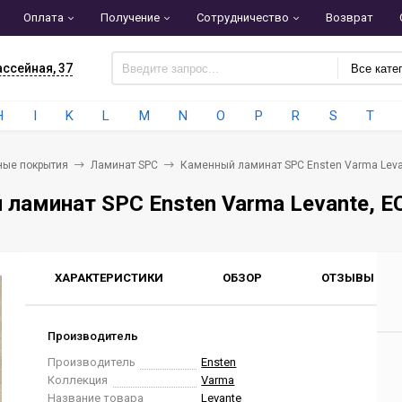
Оплата
Получение
Сотрудничество
Возврат
ассейная, 37
Все кате
H
I
K
L
M
N
O
P
R
S
T
ные покрытия
Ламинат SPC
Каменный ламинат SPC Ensten Varma Leva
ламинат SPC Ensten Varma Levante, E
ХАРАКТЕРИСТИКИ
ОБЗОР
ОТЗЫВЫ
0
Производитель
Производитель
Ensten
Коллекция
Varma
Название товара
Levante