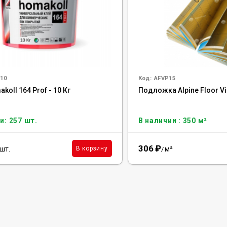
10
Код:
AFVP15
koll 164 Prof - 10 Кг
Подложка Alpine Floor Vi
и: 257 шт.
В наличии : 350 м²
306
₽
шт.
м²
В корзину
/