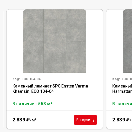
Код:
ECO 104-04
Код:
ECO 1
Каменный ламинат SPC Ensten Varma
Каменный
Khamsin, ECO 104-04
Harmattan
В наличии : 558 м²
В наличи
2 839
₽
2 839
₽
м²
В корзину
/
/