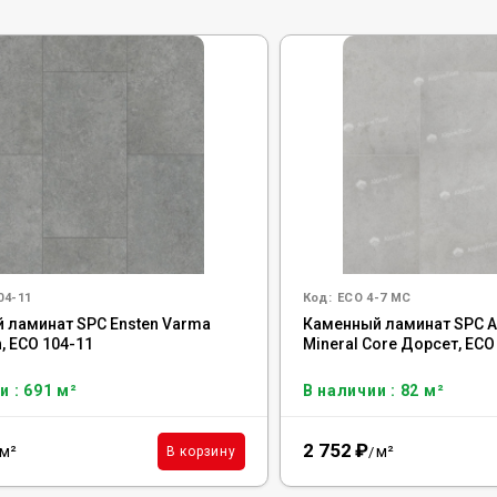
04-11
Код:
ECO 4-7 MC
 ламинат SPC Ensten Varma
Каменный ламинат SPC Al
, ECO 104-11
Mineral Core Дорсет, ECO
и : 691 м²
В наличии : 82 м²
2 752
₽
м²
м²
В корзину
/