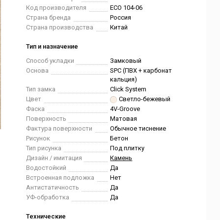
Код производителя
ECO 104-06
Страна бренда
Россия
Страна производства
Китай
Тип и назначение
Способ укладки
Замковый
Основа
SPC (ПВХ + карбонат
кальция)
Тип замка
Click System
Цвет
Светло-бежевый
Фаска
4V-Groove
Поверхность
Матовая
Фактура поверхности
Обычное тиснение
Рисунок
Бетон
Тип рисунка
Под плитку
Дизайн / имитация
Камень
Водостойкий
Да
Встроенная подложка
Нет
Антистатичность
Да
УФ-обработка
Да
Технические