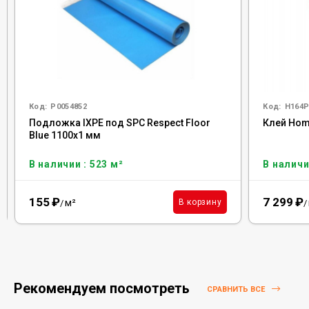
Код:
Р0054852
Код:
H164P
Подложка IXPE под SPC Respect Floor
Клей Homa
Blue 1100х1 мм
В наличии : 523 м²
В наличи
155
₽
7 299
₽
м²
В корзину
/
/
Рекомендуем посмотреть
СРАВНИТЬ ВСЕ