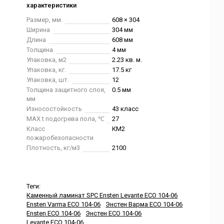
характеристики
Размер, мм.
608 × 304
Ширина
304 мм
Длина
608 мм
Толщина
4 мм
Упаковка, м2
2.23 кв. м.
Упаковка, кг.
17.5 кг
Упаковка, шт.
12
Толщина защитного слоя,
0.5 мм
мм
Износостойкость
43 класс
MAX t подогрева пола, ℃
27
Класс
КМ2
пожаробезопасности
Плотность, кг/м3
2100
Теги:
Каменный ламинат SPC Ensten Levante ECO 104-06
Ensten Varma ECO 104-06
Энстен Варма ECO 104-06
Ensten ECO 104-06
Энстен ECO 104-06
Levante ECO 104-06