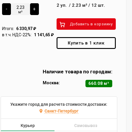
2
уп.
/
2.23
м²
/
12
шт.
-
+
м²
Добавить в корзиину
Итого:
6 330,97
₽
в т.ч. НДС-22%:
1 141,65
₽
Купить в 1 клик
Наличие товара по городам:
Москва:
660.08 м²
Укажите город для расчета стоимости доставки:
Санкт-Петербург
Курьер
Самовывоз