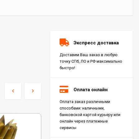
Экспресс доставка
Доставим Ваш заказ в любую
точку СПб, ЛО и РФ максимально
быстро!
Оплата онлайн
Оплата заказ различными
Керамогранит Italon
способами: наличными,
Charme Extra Silver Ret
60x120, 610010001196
банковской картой курьеру или
4 046
₽
м²
/
онлайн через платежные
сервисы