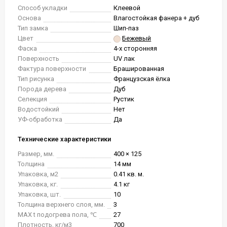
Способ укладки
Клеевой
Основа
Влагостойкая фанера + дуб
Тип замка
Шип-паз
Цвет
Бежевый
Фаска
4-х сторонняя
Поверхность
UV лак
Фактура поверхности
Брашированная
Тип рисунка
Французская ёлка
Порода дерева
Дуб
Селекция
Рустик
Водостойкий
Нет
УФ-обработка
Да
Технические характеристики
Размер, мм.
400 × 125
Толщина
14 мм
Упаковка, м2
0.41 кв. м.
Упаковка, кг.
4.1 кг
Упаковка, шт.
10
Толщина верхнего слоя, мм.
3
MAX t подогрева пола, ℃
27
Плотность, кг/м3
700