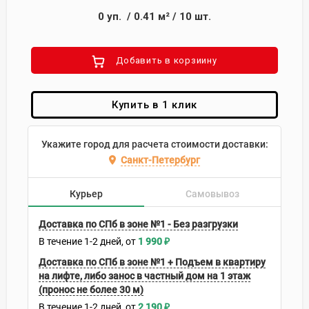
0
уп.
/
0.41
м²
/
10
шт.
Добавить в корзиину
Купить в 1 клик
Укажите город для расчета стоимости доставки:
Санкт-Петербург
Курьер
Самовывоз
Доставка по СПб в зоне №1 - Без разгрузки
В течение
1-2
дней
1 990
₽
Доставка по СПб в зоне №1 + Подъем в квартиру
на лифте, либо занос в частный дом на 1 этаж
(пронос не более 30 м)
В течение
1-2
дней
2 190
₽