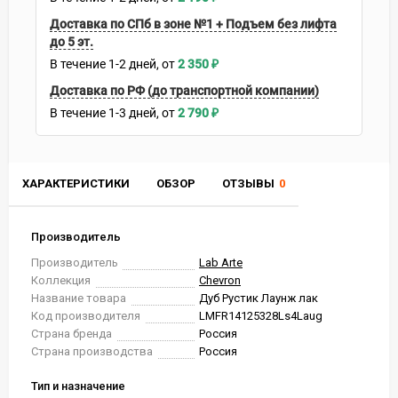
Доставка по СПб в зоне №1 + Подъем без лифта
до 5 эт.
В течение
1-2
дней
2 350
₽
Доставка по РФ (до транспортной компании)
В течение
1-3
дней
2 790
₽
ХАРАКТЕРИСТИКИ
ОБЗОР
ОТЗЫВЫ
0
Производитель
Производитель
Lab Arte
Коллекция
Chevron
Название товара
Дуб Рустик Лаунж лак
Код производителя
LMFR14125328Ls4Laug
Страна бренда
Россия
Страна производства
Россия
Тип и назначение