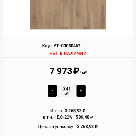
Код:
УТ-00080462
НЕТ В НАЛИЧИИ
7 973
₽
м²
/
-
+
м²
Итого:
3 268,93
₽
в т.ч. НДС-22%:
589,48
₽
Цена за упаковку:
3 268,93
₽