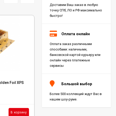
Доставим Ваш заказ в любую
точку СПб, ЛО и РФ максимально
быстро!
Оплата онлайн
Оплата заказ различными
Керамогранит Italon
способами: наличными,
Charme Extra Silver Ret
60x120, 610010001196
банковской картой курьеру или
4 046
₽
м²
/
онлайн через платежные
сервисы
Код:
OP02
Керамогранит Italon
lden Foil XPS
Подложка Alpine Floor Orange Premium
Charme Evo Imperiale
Большой выбор
Ret 60x120,
IXPE 1.5 мм
610010001413
4 025
₽
м²
/
Более 500 коллекций ждут Вас в
В наличии : 34970 м²
нашем шоу-руме.
Керамогранит
296
₽
м²
В корзину
В корзину
/
Kerranova Alleya Dark