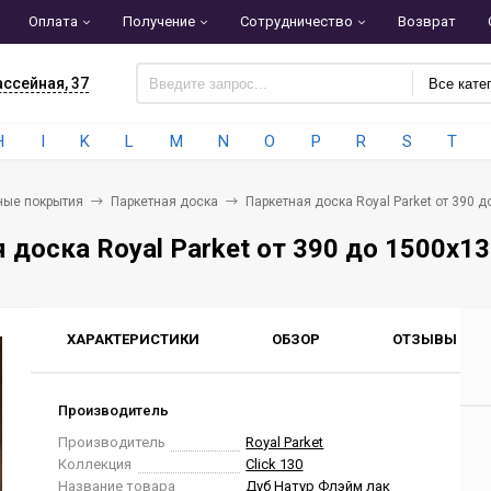
Оплата
Получение
Сотрудничество
Возврат
ассейная, 37
Все кате
H
I
K
L
M
N
O
P
R
S
T
ные покрытия
Паркетная доска
Паркетная доска Royal Parket от 390
 доска Royal Parket от 390 до 1500х
ХАРАКТЕРИСТИКИ
ОБЗОР
ОТЗЫВЫ
0
Производитель
Производитель
Royal Parket
Коллекция
Click 130
Название товара
Дуб Натур Флэйм лак