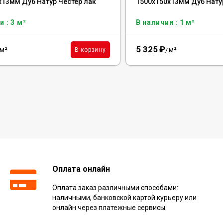
х13мм Дуб Натур Честер лак
1500х150х13мм Дуб Нату
и : 3 м²
В наличии : 1 м²
5 325
₽
м²
м²
В корзину
/
Оплата онлайн
Оплата заказ различными способами:
наличными, банковской картой курьеру или
онлайн через платежные сервисы