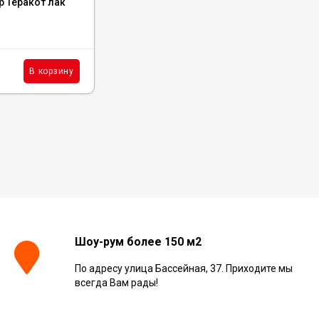
р Теракот лак
1500х150х13мм Дуб Натур Брайт лак
Керамогранит Italon
В наличии : 1 м²
Continuum Polar Ret
60x60, 610010002672
3 001
₽
м²
/
5 515
₽
м²
В корзину
В корзину
/
Керамогранит Italon
Continuum Petrol Ret
60x60, 610010002676
3 226
₽
м²
/
Керамогранит Italon
Charme Extra Silver Ret
60x120, 610010001196
4 046
₽
м²
/
Шоу-рум более 150 м2
По адресу улица Бассейная, 37. Приходите мы
всегда Вам рады!
Керамогранит Italon
Charme Evo Imperiale
Ret 60x120,