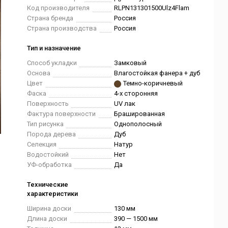
Код производителя
RLPN131301500Ulz4Flam
Страна бренда
Россия
Страна производства
Россия
Тип и назначение
Способ укладки
Замковый
Основа
Влагостойкая фанера + дуб
Цвет
Темно-коричневый
Фаска
4-х сторонняя
Поверхность
UV лак
Фактура поверхности
Брашированная
Тип рисунка
Однополосный
Порода дерева
Дуб
Селекция
Натур
Водостойкий
Нет
УФ-обработка
Да
Технические
характеристики
Ширина доски
130 мм
Длина доски
390 — 1500 мм