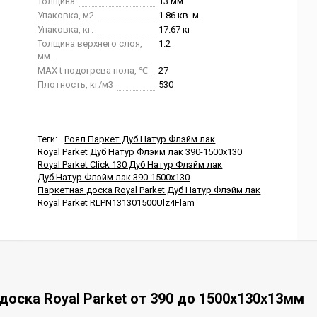
Толщина
13 мм
Упаковка, м2
1.86 кв. м.
Упаковка, кг.
17.67 кг
Толщина верхнего слоя,
1.2
мм.
MAX t подогрева пола, ℃
27
Плотность, кг/м3
530
Теги:
Роял Паркет Дуб Натур Флэйм лак
Royal Parket Дуб Натур Флэйм лак 390-1500x130
Royal Parket Click 130 Дуб Натур Флэйм лак
Дуб Натур Флэйм лак 390-1500x130
Паркетная доска Royal Parket Дуб Натур Флэйм лак
Royal Parket RLPN131301500Ulz4Flam
доска Royal Parket от 390 до 1500х130х13мм