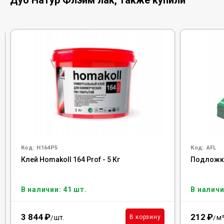
Дуб Натур Флэйм лак, также купили
Код:
H164P5
Код:
AFL
Клей Homakoll 164 Prof - 5 Кг
Подложка 
В наличии: 41 шт.
В наличи
3 844
₽
212
₽
шт.
м
В корзину
/
/