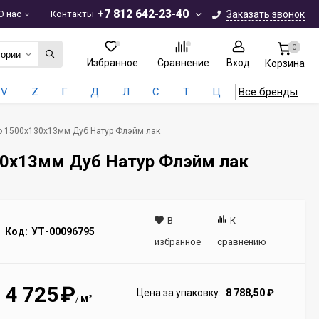
+7 812 642-23-40
О нас
Контакты
Заказать звонок
0
гории
Избранное
Сравнение
Вход
Корзина
V
Z
Г
Д
Л
С
Т
Ц
Все бренды
 до 1500х130х13мм Дуб Натур Флэйм лак
130х13мм Дуб Натур Флэйм лак
В
К
Код:
УТ-00096795
избранное
сравнению
4 725
₽
Цена за упаковку:
8 788,50
₽
м²
/