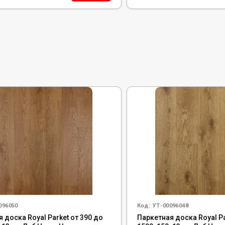
096050
Код:
УТ-00096048
 доска Royal Parket от 390 до
Паркетная доска Royal Pa