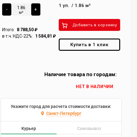
1
уп.
/
1.86
м²
-
+
м²
Добавить в корзиину
Итого:
8 788,50
₽
в т.ч. НДС-22%:
1 584,81
₽
Купить в 1 клик
Наличие товара по городам:
НЕТ В НАЛИЧИИ
Укажите город для расчета стоимости доставки:
Санкт-Петербург
Курьер
Самовывоз