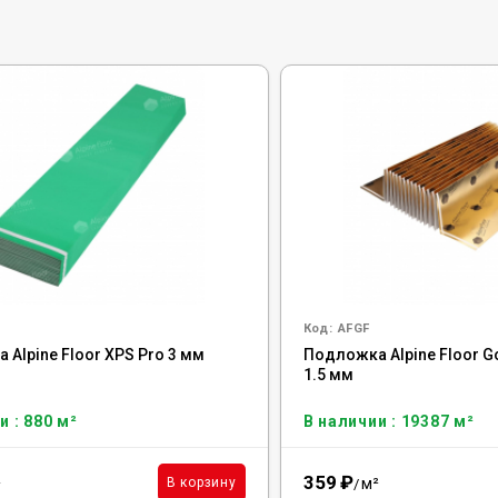
Код:
AFGF
Alpine Floor XPS Pro 3 мм
Подложка Alpine Floor Go
1.5 мм
и : 880 м²
В наличии : 19387 м²
359
₽
²
м²
В корзину
/