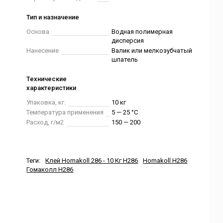
Тип и назначение
Основа
Водная полимерная
дисперсия
Нанесение
Валик или мелкозубчатый
шпатель
Технические
характеристики
Упаковка, кг.
10 кг
Температура применения
5 — 25 °C
Расход, г/м2
150 — 200
Теги:
Клей Homakoll 286 - 10 Кг H286
Homakoll H286
Гомаколл H286