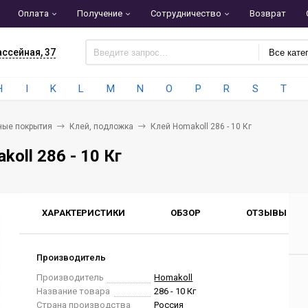
Оплата
Получение
Сотрудничество
Возврат
ассейная, 37
Все кате
H
I
K
L
M
N
O
P
R
S
T
ные покрытия
Клей, подложка
Клей Homakoll 286 - 10 Кг
oll 286 - 10 Кг
ХАРАКТЕРИСТИКИ
ОБЗОР
ОТЗЫВЫ
0
Производитель
Производитель
Homakoll
Название товара
286 - 10 Кг
Страна производства
Россия