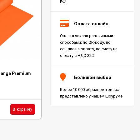
РФ!
Оплата онлайн
Оплата заказа различными
способами: по QR-коду, по
ссылке на оплату, по счету на
оплату с НДС-22%
Код:
H164P3
range Premium
Клей Homakoll 164 Prof - 3 Кг
Большой выбор
Более 10 000 образцов товара
В наличии: 40 шт.
представлено у нашем шоуруме
2 562
₽
шт.
В корзину
В корзину
/