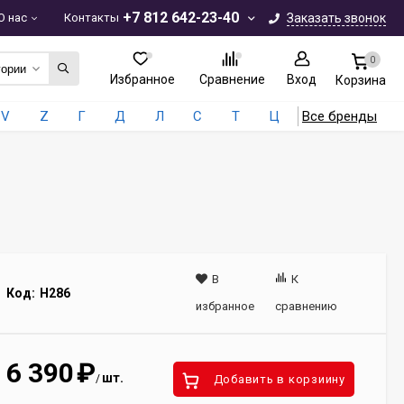
+7 812 642-23-40
О нас
Контакты
Заказать звонок
0
гории
Избранное
Сравнение
Вход
Корзина
V
Z
Г
Д
Л
С
Т
Ц
Все бренды
В
К
Код:
H286
избранное
сравнению
6 390
₽
шт.
/
Добавить в корзиину