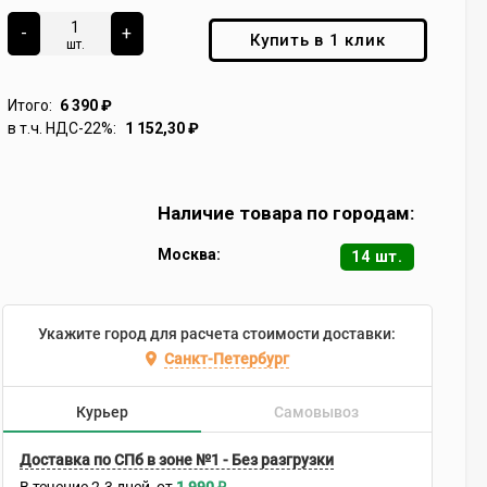
-
+
Купить в 1 клик
шт.
Итого:
6 390
₽
в т.ч. НДС-22%:
1 152,30
₽
Наличие товара по городам:
Москва:
14 шт.
Укажите город для расчета стоимости доставки:
Санкт-Петербург
Курьер
Самовывоз
Доставка по СПб в зоне №1 - Без разгрузки