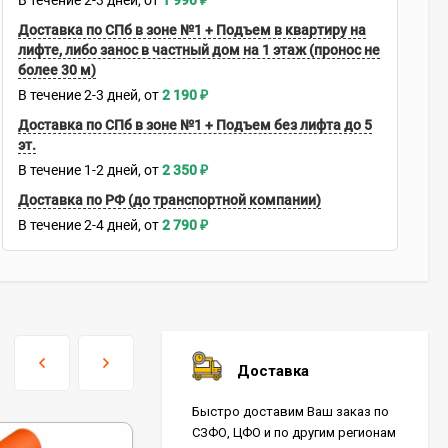
В течение
2-3
дней
1 990
₽
Доставка по СПб в зоне №1 + Подъем в квартиру на
лифте, либо занос в частный дом на 1 этаж (пронос не
более 30 м)
В течение
2-3
дней
2 190
₽
Доставка по СПб в зоне №1 + Подъем без лифта до 5
эт.
В течение
1-2
дней
2 350
₽
Доставка по РФ (до транспортной компании)
В течение
2-4
дней
2 790
₽
Доставка
Быстро доставим Ваш заказ по
СЗФО, ЦФО и по другим регионам