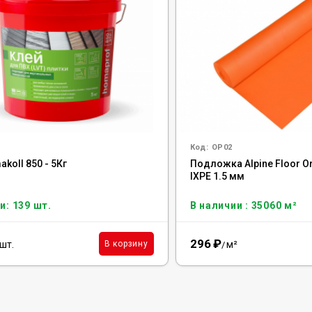
Код:
OP02
koll 850 - 5Кг
Подложка Alpine Floor O
IXPE 1.5 мм
и: 139 шт.
В наличии : 35060 м²
296
₽
шт.
м²
В корзину
/