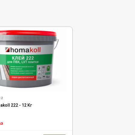
12
koll 222 - 12 Кг
аз