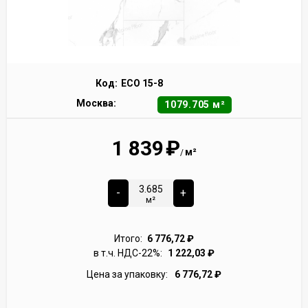
Код:
ECO 15-8
Москва:
1079.705 м²
1 839
₽
м²
/
-
+
м²
Итого:
6 776,72
₽
в т.ч. НДС-22%:
1 222,03
₽
Цена за упаковку:
6 776,72
₽