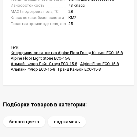
Износостойкость
43 класс
MAX t подогрева пола, ℃
28
Класс пожаробезопасности
КМ2
Гарантия производителя, лет
25
Теги:
Кварцвиниловая плитка Alpine Floor Гранд Каньон ECO-15-8
Alpine Floor Light Stone ECO-15-8
Альпайн Флор Лайт Стоун ECO-15-8
Alpine Floor ECO-15-8
Альпайн Флор ECO-15-8
Гранд Каньон ECO-15-8
Подборки товаров в категории:
белого цвета
под камень