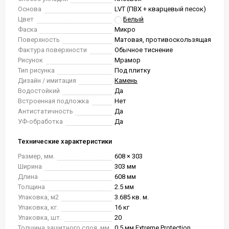
Основа
LVT (ПВХ + кварцевый песок)
Цвет
Белый
Фаска
Микро
Поверхность
Матовая, противоскользящая
Фактура поверхности
Обычное тиснение
Рисунок
Мрамор
Тип рисунка
Под плитку
Дизайн / имитация
Камень
Водостойкий
Да
Встроенная подложка
Нет
Антистатичность
Да
УФ-обработка
Да
Технические характеристики
Размер, мм.
608 × 303
Ширина
303 мм
Длина
608 мм
Толщина
2.5 мм
Упаковка, м2
3.685 кв. м.
Упаковка, кг.
16 кг
Упаковка, шт.
20
Толщина защитного слоя, мм
0.5 мм Extreme Protection