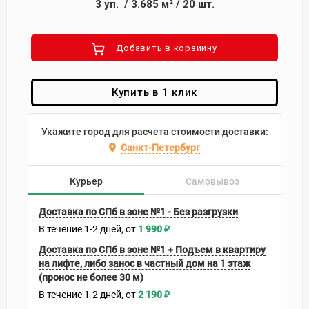
3
уп.
/
3.685
м²
/
20
шт.
Добавить в корзиину
Купить в 1 клик
Укажите город для расчета стоимости доставки:
Санкт-Петербург
Курьер
Самовывоз
Доставка по СПб в зоне №1 - Без разгрузки
В течение
1-2
дней
1 990
₽
Доставка по СПб в зоне №1 + Подъем в квартиру
на лифте, либо занос в частный дом на 1 этаж
(пронос не более 30 м)
В течение
1-2
дней
2 190
₽