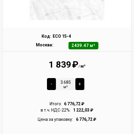
Код:
ECO 15-4
Москва:
2439.47 м²
1 839
₽
м²
/
-
+
м²
Итого:
6 776,72
₽
в т.ч. НДС-22%:
1 222,03
₽
Цена за упаковку:
6 776,72
₽