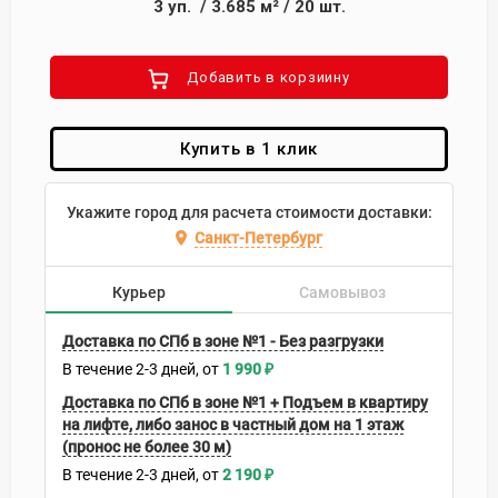
3
уп.
/
3.685
м²
/
20
шт.
Добавить в корзиину
Купить в 1 клик
Укажите город для расчета стоимости доставки:
Санкт-Петербург
Курьер
Самовывоз
Доставка по СПб в зоне №1 - Без разгрузки
В течение
2-3
дней
1 990
₽
Доставка по СПб в зоне №1 + Подъем в квартиру
на лифте, либо занос в частный дом на 1 этаж
(пронос не более 30 м)
В течение
2-3
дней
2 190
₽