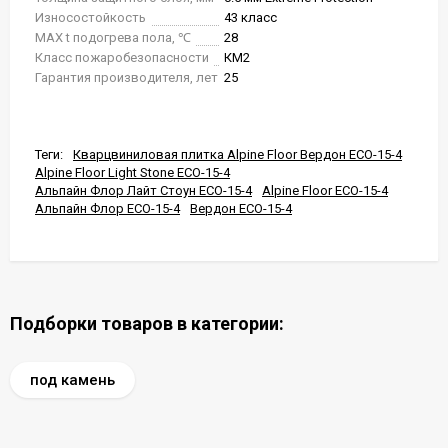
Износостойкость
43 класс
MAX t подогрева пола, ℃
28
Класс пожаробезопасности
КМ2
Гарантия производителя, лет
25
Теги:
Кварцвиниловая плитка Alpine Floor Вердон ECO-15-4
Alpine Floor Light Stone ECO-15-4
Альпайн Флор Лайт Стоун ECO-15-4
Alpine Floor ECO-15-4
Альпайн Флор ECO-15-4
Вердон ECO-15-4
Подборки товаров в категории:
под камень