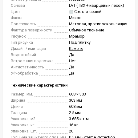
Основа
LVT (ПВХ + кварцевый песок)
Цвет
Светло-серый
Фаска
Микро
Поверхность
Матовая, противоскользящая
Фактура поверхности
Обычное тиснение
Рисунок
Мрамор
Тип рисунка
Под плитку
Дизайн / имитация
Камень
Водостойкий
Да
Встроенная подложка
Нет
Антистатичность
Да
УФ-обработка
Да
Технические характеристики
Размер, мм.
608 × 303
Ширина
303 мм
Длина
608 мм
Толщина
2.5 мм
Упаковка, м2
3.685 кв. м.
Упаковка, кг.
16 кг
Упаковка, шт.
20
Толщина защитного слоя, мм
0.5 мм Extreme Protection