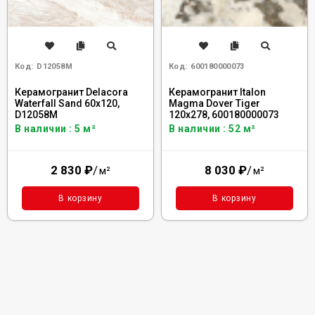
Код:
D12058M
Код:
600180000073
Керамогранит Delacora
Керамогранит Italon
Waterfall Sand 60x120,
Magma Dover Tiger
D12058M
120x278, 600180000073
В наличии : 5 м²
В наличии : 52 м²
2 830
₽
/
8 030
₽
/
м²
м²
В корзину
В корзину