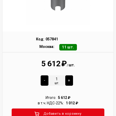
Код:
057841
Москва:
11 шт.
5 612
₽
шт.
/
-
+
шт.
Итого:
5 612
₽
в т.ч. НДС-22%:
1 012
₽
Добавить в корзиину