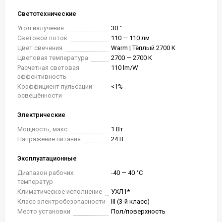
Светотехнические
Угол излучения
30 °
Световой поток
110 — 110 лм
Цвет свечения
Warm | Тёплый 2700 K
Цветовая температура
2700 — 2700 K
Расчетная световая
110 lm/W
эффективность
Коэффициент пульсации
<1%
освещённости
Электрические
Мощность, макс.
1 Вт
Напряжение питания
24 В
Эксплуатационные
Диапазон рабочих
-40 — 40 °C
температур
Климатическое исполнение
УХЛ1*
Класс электробезопасности
III (3-й класс)
Место установки
Пол/поверхность