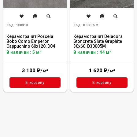
Код:
100010
Код:
D30005M
Керамогранит Porcela
Керамогранит Delacora
Bobo Como Emperor
Stoncrete Slate Graphite
Cappuchino 60x120, D04
30x60, D30005M
В наличии : 5 м²
В наличии : 44 м²
3 100
₽
/
1 620
₽
/
м²
м²
В корзину
В корзину