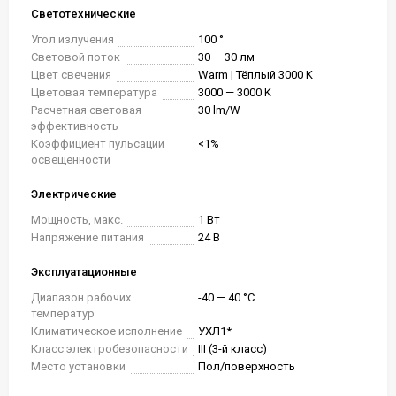
Светотехнические
Угол излучения
100 °
Световой поток
30 — 30 лм
Цвет свечения
Warm | Тёплый 3000 K
Цветовая температура
3000 — 3000 K
Расчетная световая
30 lm/W
эффективность
Коэффициент пульсации
<1%
освещённости
Электрические
Мощность, макс.
1 Вт
Напряжение питания
24 В
Эксплуатационные
Диапазон рабочих
-40 — 40 °C
температур
Климатическое исполнение
УХЛ1*
Класс электробезопасности
III (3-й класс)
Место установки
Пол/поверхность