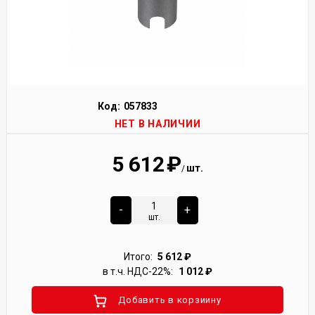
Код:
057833
НЕТ В НАЛИЧИИ
5 612
₽
шт.
/
-
+
шт.
Итого:
5 612
₽
в т.ч. НДС-22%:
1 012
₽
Добавить в корзиину