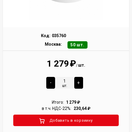
Код:
035760
Москва:
50 шт.
1 279
₽
шт.
/
-
+
шт.
Итого:
1 279
₽
в т.ч. НДС-22%:
230,64
₽
Добавить в корзиину