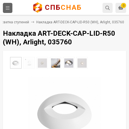
СПБ
СНАБ
0
дсветка ступеней
Накладка ART-DECK-CAP-LID-R50 (WH), Arlight, 035760
Накладка ART-DECK-CAP-LID-R50
(WH), Arlight, 035760