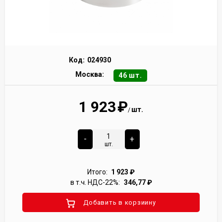
Код:
024930
Москва:
46 шт.
1 923
₽
шт.
/
-
+
шт.
Итого:
1 923
₽
в т.ч. НДС-22%:
346,77
₽
Добавить в корзиину