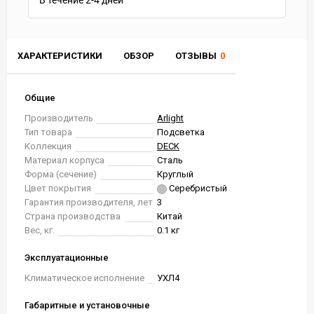
В течение
2-4
дней
ХАРАКТЕРИСТИКИ
ОБЗОР
ОТЗЫВЫ
0
Общие
Производитель
Arlight
Тип товара
Подсветка
Коллекция
DECK
Материал корпуса
Сталь
Форма (сечение)
Круглый
Цвет покрытия
Серебристый
Гарантия производителя, лет
3
Страна производства
Китай
Вес, кг.
0.1 кг
Эксплуатационные
Климатическое исполнение
УХЛ4
Габаритные и установочные