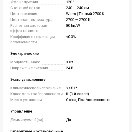
Угол излучения
120 °
Световой поток
240 — 240 лм
Цвет свечения
Warm | Тёплый 2700 K
Цветовая температура
2700 — 2700 K
Расчетная световая
80 lm/W
эффективность
Коэффициент пульсации
<0.3%
освещённости
Электрические
Мощность, макс.
3 Вт
Напряжение питания
24 В
Эксплуатационные
Климатическое исполнение
УХЛ1*
Класс электробезопасности
III (3-й класс)
Место установки
Стена, Пол/поверхность
Управление
Диммируемый(ая)
Да
Габаритные и установочные