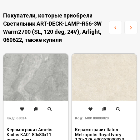
Покупатели, которые приобрели
Светильник ART-DECK-LAMP-R56-3W
Warm2700 (SL, 120 deg, 24V), Arlight,
060622, также купили
Код:
68624
Код:
600180000020
Керамогранит Ametis
Керамогранит Italon
Kailas KA01 80x80x11
Metropolis Royal Ivory
непол. рект.
120x278, 600180000020