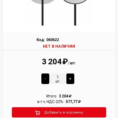
Код:
060622
НЕТ В НАЛИЧИИ
3 204
₽
шт.
/
-
+
шт.
Итого:
3 204
₽
в т.ч. НДС-22%:
577,77
₽
Добавить в корзиину