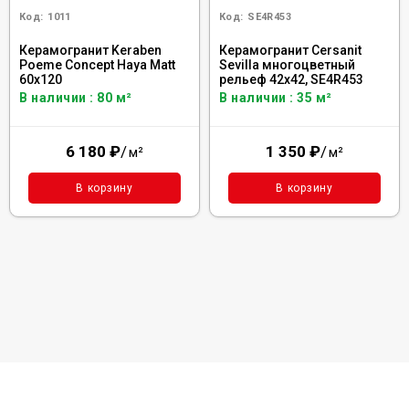
Код:
1011
Код:
SE4R453
Керамогранит Keraben
Керамогранит Cersanit
Poeme Concept Haya Matt
Sevilla многоцветный
60x120
рельеф 42x42, SE4R453
В наличии : 80 м²
В наличии : 35 м²
6 180
₽
/
1 350
₽
/
м²
м²
В корзину
В корзину