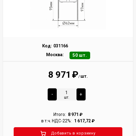
Код:
031166
Москва:
50 шт.
8 971
₽
шт.
/
-
+
шт.
Итого:
8 971
₽
в т.ч. НДС-22%:
1 617,72
₽
Добавить в корзиину