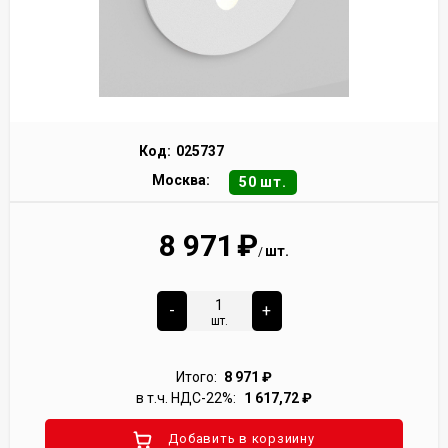
Код:
025737
Москва:
50 шт.
8 971
₽
шт.
/
-
+
шт.
Итого:
8 971
₽
в т.ч. НДС-22%:
1 617,72
₽
Добавить в корзиину