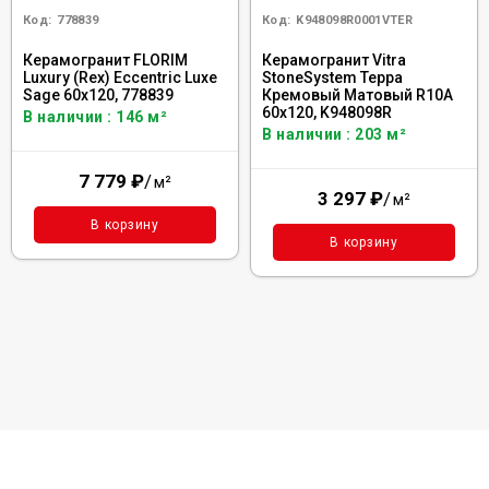
Код:
778839
Код:
K948098R0001VTER
Керамогранит FLORIM
Керамогранит Vitra
Luxury (Rex) Eccentric Luxe
StoneSystem Терра
Sage 60x120, 778839
Кремовый Матовый R10A
60x120, K948098R
В наличии : 146 м²
В наличии : 203 м²
7 779
₽
/
м²
3 297
₽
/
м²
В корзину
В корзину