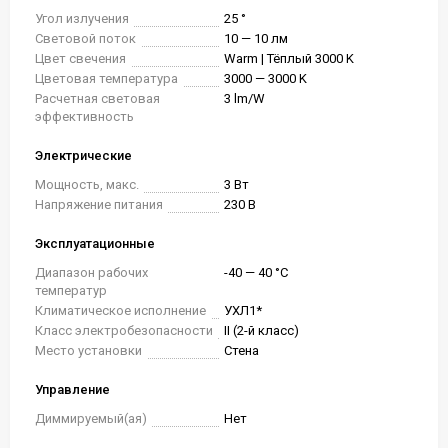
Угол излучения
25 °
Световой поток
10 — 10 лм
Цвет свечения
Warm | Тёплый 3000 K
Цветовая температура
3000 — 3000 K
Расчетная световая
3 lm/W
эффективность
Электрические
Мощность, макс.
3 Вт
Напряжение питания
230 В
Эксплуатационные
Диапазон рабочих
-40 — 40 °C
температур
Климатическое исполнение
УХЛ1*
Класс электробезопасности
II (2-й класс)
Место установки
Стена
Управление
Диммируемый(ая)
Нет