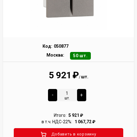
Код:
050877
Москва:
50 шт.
5 921
₽
шт.
/
-
+
шт.
Итого:
5 921
₽
в т.ч. НДС-22%:
1 067,72
₽
Добавить в корзиину