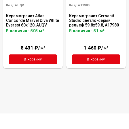
Код:
AUQV
Код:
A17980
Керамогранит Atlas
Керамогранит Cersanit
Concorde Marvel Diva White
Studio светло-серый
Everest 60x120, AUQV
рельеф 59.8x59.8, A17980
В наличии : 505 м²
В наличии : 51 м²
8 431
₽
/
1 460
₽
/
м²
м²
В корзину
В корзину