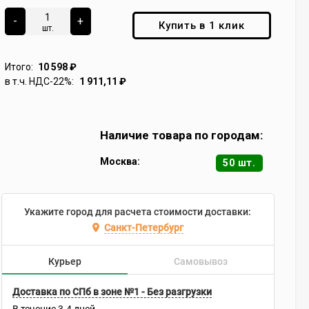
-
+
Купить в 1 клик
шт.
Итого:
10 598
₽
в т.ч. НДС-22%:
1 911,11
₽
Наличие товара по городам:
Москва:
50 шт.
Укажите город для расчета стоимости доставки:
Санкт-Петербург
Курьер
Самовывоз
Доставка по СПб в зоне №1 - Без разгрузки