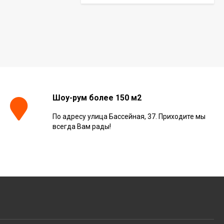
Керамогранит Italon
Continuum Polar Ret
60x60, 610010002672
3 001
₽
м²
/
Керамогранит Italon
Continuum Petrol Ret
Шоу-рум более 150 м2
60x60, 610010002676
3 226
₽
м²
/
По адресу улица Бассейная, 37. Приходите мы
всегда Вам рады!
Керамогранит Italon
Charme Extra Silver Ret
60x120, 610010001196
4 046
₽
м²
/
Керамогранит Italon
Charme Evo Imperiale