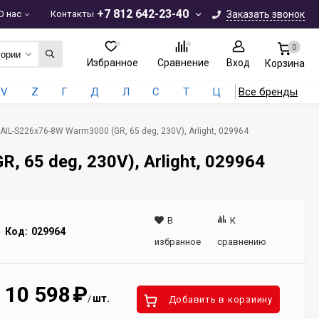
+7 812 642-23-40
О нас
Контакты
Заказать звонок
0
гории
Избранное
Сравнение
Вход
Корзина
V
Z
Г
Д
Л
С
Т
Ц
Все бренды
AIL-S226x76-8W Warm3000 (GR, 65 deg, 230V), Arlight, 029964
 65 deg, 230V), Arlight, 029964
В
К
Код:
029964
избранное
сравнению
10 598
₽
шт.
/
Добавить в корзиину