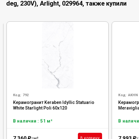
deg, 230V), Arlight, 029964, также купили
Код:
792
Код:
AKHN
Керамогранит Keraben Idyllic Statuario
Керамогра
White Starlight Poli 60x120
Meravigli
В наличии : 51 м²
В наличи
7 360
₽
7 993
₽
м²
В корзину
/
/