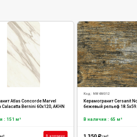
Код:
NW4M012
нит Atlas Concorde Marvel
Керамогранит Cersanit N
a Calacatta Bernini 60x120, AKHN
бежевый рельеф 18.5x59
и : 151 м²
В наличии : 65 м²
1 350
₽
м²
м²
В корзину
/