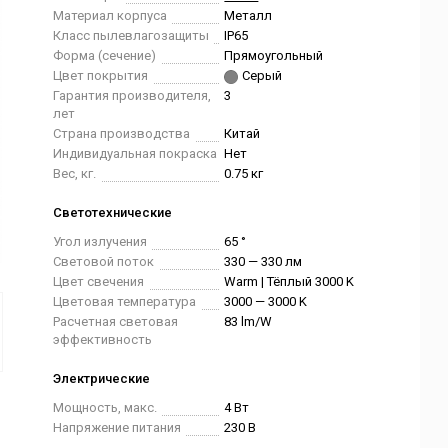
Материал корпуса
Металл
Класс пылевлагозащиты
IP65
Форма (сечение)
Прямоугольный
Цвет покрытия
Серый
Гарантия производителя,
3
лет
Страна производства
Китай
Индивидуальная покраска
Нет
Вес, кг.
0.75 кг
Светотехнические
Угол излучения
65 °
Световой поток
330 — 330 лм
Цвет свечения
Warm | Тёплый 3000 K
Цветовая температура
3000 — 3000 K
Расчетная световая
83 lm/W
эффективность
Электрические
Мощность, макс.
4 Вт
Напряжение питания
230 В