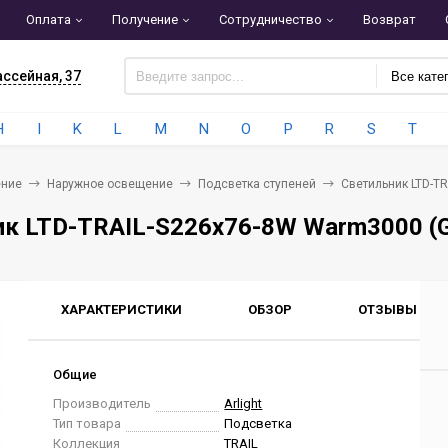
Оплата
Получение
Сотрудничество
Возврат
ассейная, 37
Все кате
H
I
K
L
M
N
O
P
R
S
T
ние
Наружное освещение
Подсветка ступеней
Светильник LTD-TR
к LTD-TRAIL-S226x76-8W Warm3000 (GR,
ХАРАКТЕРИСТИКИ
ОБЗОР
ОТЗЫВЫ
0
Общие
Производитель
Arlight
Тип товара
Подсветка
Коллекция
TRAIL