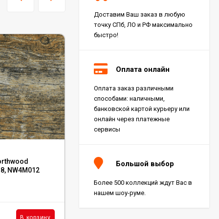
Доставим Ваш заказ в любую
точку СПб, ЛО и РФ максимально
быстро!
Оплата онлайн
Оплата заказ различными
Керамогранит Italon
способами: наличными,
Charme Extra Silver Ret
60x120, 610010001196
банковской картой курьеру или
4 046
₽
м²
/
онлайн через платежные
сервисы
Код:
AM22-14
Керамогранит Italon
orthwood
Керамогранит Avroria Blaze 60x120,
Charme Evo Imperiale
Большой выбор
Ret 60x120,
.8, NW4M012
AM22-14
610010001413
4 025
₽
м²
/
Более 500 коллекций ждут Вас в
Под заказ
нашем шоу-руме.
Керамогранит
2 590
₽
м²
В корзину
В корзину
/