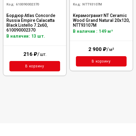
Код:
610090002370
Код:
NTT93107M
Бордюр Atlas Concorde
Керамогранит NT Ceramic
Russia Empire Calacatta
Wood Grand Natural 20x120,
Black Listello 7.2x60,
NTT93107M
610090002370
В наличии : 149 м²
В наличии: 13 шт.
2 900
₽
/
м²
216
₽
/
шт.
В корзину
В корзину