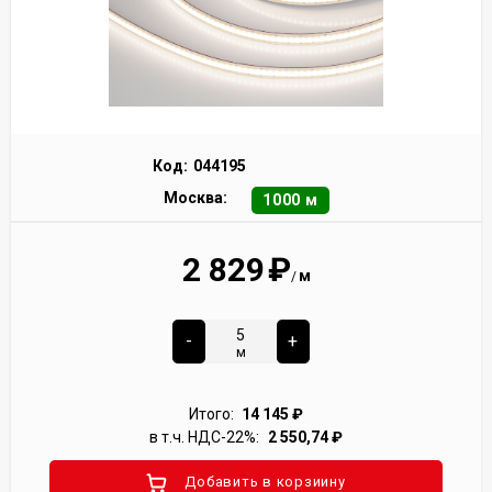
Код:
044195
Москва:
1000 м
2 829
₽
м
/
-
+
м
Итого:
14 145
₽
в т.ч. НДС-22%:
2 550,74
₽
Добавить в корзиину