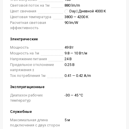
Световой поток на 1м
880 lm/m
Цвет свечения
Day | Дневной 4000 K
Цветовая температура
3800 — 4200 K
Расчетная световая
90 lm/W
эффективность
Электрические
Мощность
49 Вт
Мощность на 1м
9.8 — 10 Вт/м
Напряжение питания
24 В
Предельное отклонение
0.25 В
напряжения ±
Ток потребления 1м
0.41 — 0.42 A/m
Эксплуатационные
Диапазон рабочих
-30 — 45 °C
температур
Служебные
Максимальная длина
5 м
подключения с двух сторон