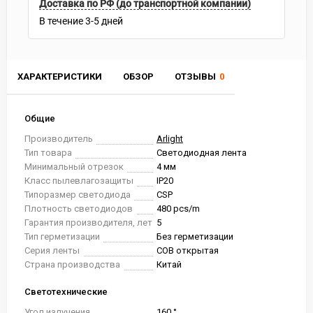
Доставка по РФ (до транспортной компании)
В течение
3-5
дней
ХАРАКТЕРИСТИКИ
ОБЗОР
ОТЗЫВЫ
0
Общие
Производитель
Arlight
Тип товара
Светодиодная лента
Минимальный отрезок
4 мм
Класс пылевлагозащиты
IP20
Типоразмер светодиода
CSP
Плотность светодиодов
480 pcs/m
Гарантия производителя, лет
5
Тип герметизации
Без герметизации
Серия ленты
COB открытая
Страна производства
Китай
Светотехнические
Угол излучения
160 °