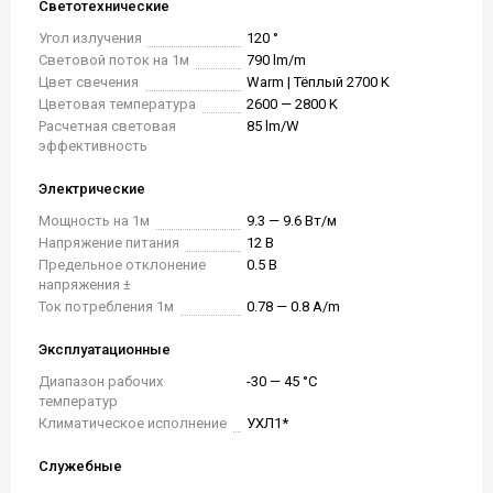
Светотехнические
Угол излучения
120 °
Световой поток на 1м
790 lm/m
Цвет свечения
Warm | Тёплый 2700 K
Цветовая температура
2600 — 2800 K
Расчетная световая
85 lm/W
эффективность
Электрические
Мощность на 1м
9.3 — 9.6 Вт/м
Напряжение питания
12 В
Предельное отклонение
0.5 В
напряжения ±
Ток потребления 1м
0.78 — 0.8 A/m
Эксплуатационные
Диапазон рабочих
-30 — 45 °C
температур
Климатическое исполнение
УХЛ1*
Служебные