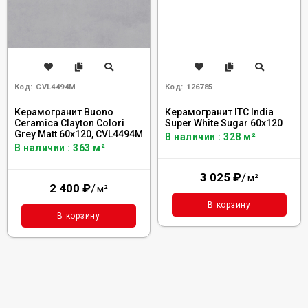
Код:
CVL4494M
Код:
126785
Керамогранит Buono
Керамогранит ITC India
Ceramica Clayton Colori
Super White Sugar 60x120
Grey Matt 60x120, CVL4494M
В наличии : 328 м²
В наличии : 363 м²
3 025
₽
/
м²
2 400
₽
/
м²
В корзину
В корзину