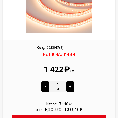
Код:
028547(2)
НЕТ В НАЛИЧИИ
1 422
₽
м
/
-
+
м
Итого:
7 110
₽
в т.ч. НДС-22%:
1 282,13
₽