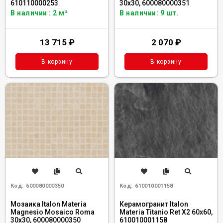
610110000253
30x30, 600080000351
В наличии : 2 м²
В наличии: 9 шт.
13 715
₽
2 070
₽
В корзину
В корзину
Код:
600080000350
Код:
610010001158
Мозаика Italon Materia
Керамогранит Italon
Magnesio Mosaico Roma
Materia Titanio Ret X2 60x60,
30x30, 600080000350
610010001158