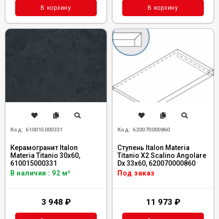
В корзину
В корзину
Код:
610015000331
Код:
620070000860
Керамогранит Italon
Ступень Italon Materia
Materia Titanio 30x60,
Titanio X2 Scalino Angolare
610015000331
Dx 33x60, 620070000860
В наличии : 92 м²
Под заказ
3 948
₽
11 973
₽