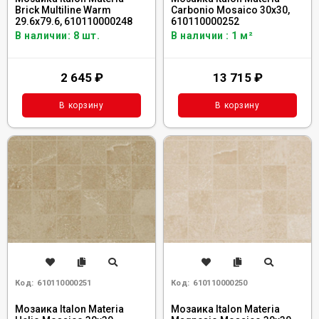
Brick Multiline Warm
Carbonio Mosaico 30x30,
29.6x79.6, 610110000248
610110000252
В наличии: 8 шт.
В наличии : 1 м²
2 645
₽
13 715
₽
В корзину
В корзину
Код:
610110000251
Код:
610110000250
Мозаика Italon Materia
Мозаика Italon Materia