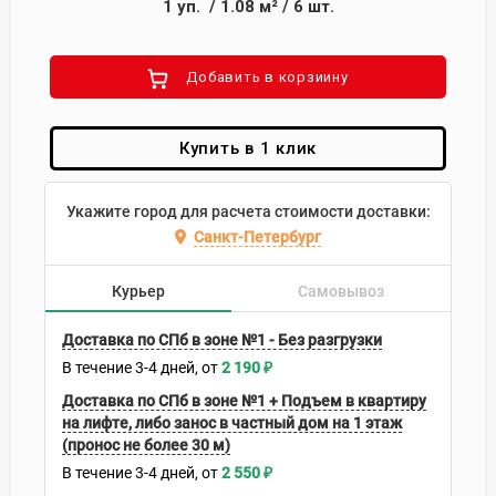
1
уп.
/
1.08
м²
/
6
шт.
Добавить в корзиину
Купить в 1 клик
Укажите город для расчета стоимости доставки:
Санкт-Петербург
Курьер
Самовывоз
Доставка по СПб в зоне №1 - Без разгрузки
В течение
3-4
дней
2 190
₽
Доставка по СПб в зоне №1 + Подъем в квартиру
на лифте, либо занос в частный дом на 1 этаж
(пронос не более 30 м)
В течение
3-4
дней
2 550
₽