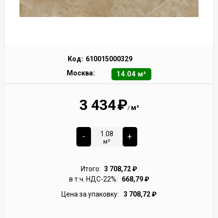
Код:
610015000329
Москва:
14.04 м²
3 434
₽
м²
/
-
+
м²
Итого:
3 708,72
₽
в т.ч. НДС-22%:
668,79
₽
Цена за упаковку:
3 708,72
₽