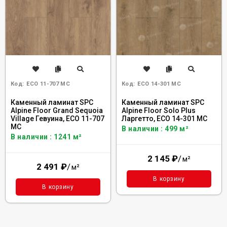
Код:
ECO 11-707 MC
Код:
ECO 14-301 MC
Каменный ламинат SPC
Каменный ламинат SPC
Alpine Floor Grand Sequoia
Alpine Floor Solo Plus
Village Гевуина, ECO 11-707
Ларгетто, ЕСО 14-301 MC
MC
В наличии : 499 м²
В наличии : 1241 м²
2 145
₽
/
м²
2 491
₽
/
м²
В корзину
В корзину