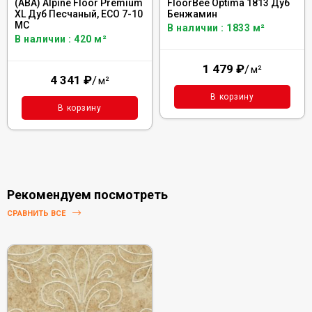
(ABA) Alpine Floor Premium
FloorBee Optima 1813 Дуб
XL Дуб Песчаный, ECO 7-10
Бенжамин
MC
В наличии : 1833 м²
В наличии : 420 м²
1 479
₽
/
м²
4 341
₽
/
м²
В корзину
В корзину
Рекомендуем посмотреть
СРАВНИТЬ ВСЕ