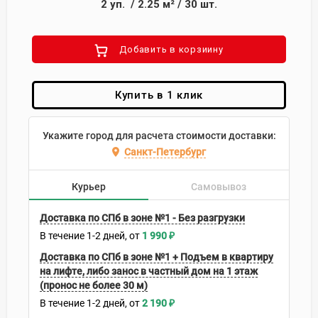
2
уп.
/
2.25
м²
/
30
шт.
Добавить в корзиину
Купить в 1 клик
Укажите город для расчета стоимости доставки:
Санкт-Петербург
Курьер
Самовывоз
Доставка по СПб в зоне №1 - Без разгрузки
В течение
1-2
дней
1 990
₽
Доставка по СПб в зоне №1 + Подъем в квартиру
на лифте, либо занос в частный дом на 1 этаж
(пронос не более 30 м)
В течение
1-2
дней
2 190
₽