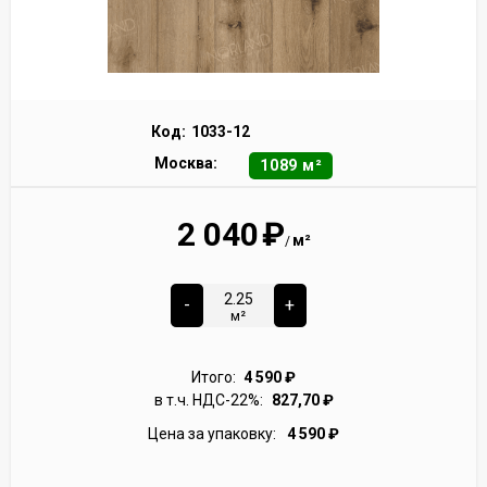
Код:
1033-12
Москва:
1089 м²
2 040
₽
м²
/
-
+
м²
Итого:
4 590
₽
в т.ч. НДС-22%:
827,70
₽
Цена за упаковку:
4 590
₽