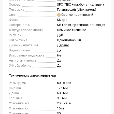
Основа
SPC (ПВХ + карбонат кальция)
Тип замка
Плавающий (click замок)
Цвет
Светло-коричневый
Фаска
Микро
Поверхность
Матовая, противоскользящая
Фактура поверхности
Обычное тиснение
Рисунок
Дуб
Тип рисунка
Однополосный
Дизайн / имитация
Дерево
Водостойкий
Да
Встроенная подложка
Нет
Антистатичность
Да
УФ-обработка
Да
Технические характеристики
Размер, мм.
600 × 125
Ширина
125 мм
Длина
600 мм
Толщина
3.5 мм
Упаковка, м2
2.25 кв. м.
Упаковка, кг.
16 кг
Упаковка, шт.
30