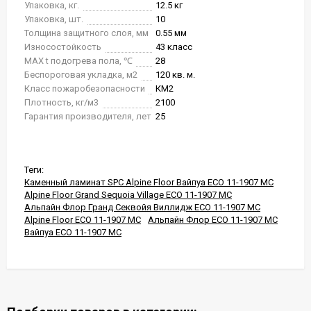
Упаковка, кг.
12.5 кг
Упаковка, шт.
10
Толщина защитного слоя, мм
0.55 мм
Износостойкость
43 класс
MAX t подогрева пола, ℃
28
Беспороговая укладка, м2
120 кв. м.
Класс пожаробезопасности
КМ2
Плотность, кг/м3
2100
Гарантия производителя, лет
25
Теги:
Каменный ламинат SPC Alpine Floor Вайпуа ECO 11-1907 MC
Alpine Floor Grand Sequoia Village ECO 11-1907 MC
Альпайн Флор Гранд Секвойя Виллидж ECO 11-1907 MC
Alpine Floor ECO 11-1907 MC
Альпайн Флор ECO 11-1907 MC
Вайпуа ECO 11-1907 MC