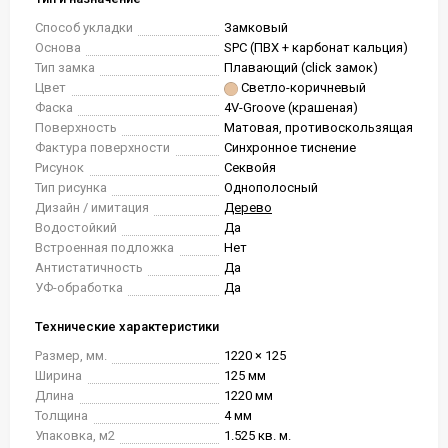
Способ укладки
Замковый
Основа
SPC (ПВХ + карбонат кальция)
Тип замка
Плавающий (click замок)
Цвет
Светло-коричневый
Фаска
4V-Groove (крашеная)
Поверхность
Матовая, противоскользящая
Фактура поверхности
Синхронное тиснение
Рисунок
Секвойя
Тип рисунка
Однополосный
Дизайн / имитация
Дерево
Водостойкий
Да
Встроенная подложка
Нет
Антистатичность
Да
УФ-обработка
Да
Технические характеристики
Размер, мм.
1220 × 125
Ширина
125 мм
Длина
1220 мм
Толщина
4 мм
Упаковка, м2
1.525 кв. м.