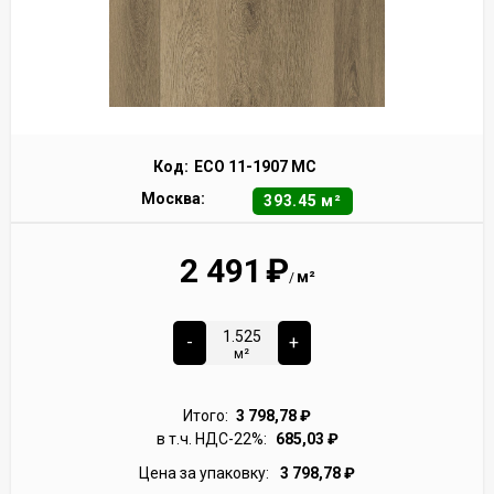
Код:
ECO 11-1907 MC
Москва:
393.45 м²
2 491
₽
м²
/
-
+
м²
Итого:
3 798,78
₽
в т.ч. НДС-22%:
685,03
₽
Цена за упаковку:
3 798,78
₽