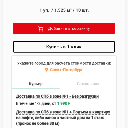
1
уп.
/
1.525
м²
/
10
шт.
Добавить в корзиину
Купить в 1 клик
Укажите город для расчета стоимости доставки:
Санкт-Петербург
Курьер
Самовывоз
Доставка по СПб в зоне №1 - Без разгрузки
В течение
1-2
дней
1 990
₽
Доставка по СПб в зоне №1 + Подъем в квартиру
на лифте, либо занос в частный дом на 1 этаж
(пронос не более 30 м)