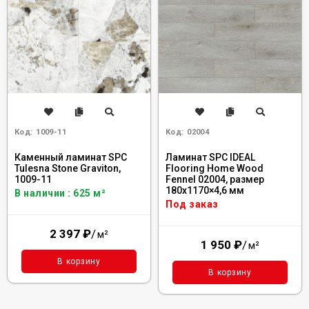
Код:
1009-11
Код:
02004
Каменный ламинат SPC
Ламинат SPC IDEAL
Tulesna Stone Graviton,
Flooring Home Wood
1009-11
Fennel 02004, размер
180x1170×4,6 мм
В наличии : 625 м²
Под заказ
2 397
₽
/
м²
1 950
₽
/
м²
В корзину
В корзину