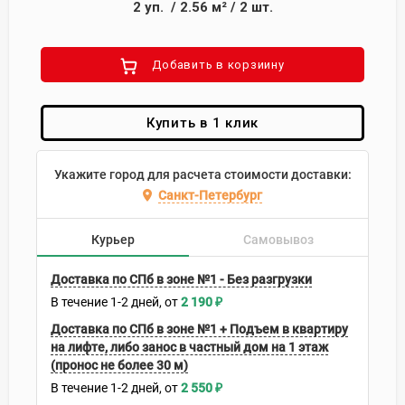
2
уп.
/
2.56
м²
/
2
шт.
Добавить в корзиину
Купить в 1 клик
Укажите город для расчета стоимости доставки:
Санкт-Петербург
Курьер
Самовывоз
Доставка по СПб в зоне №1 - Без разгрузки
В течение
1-2
дней
2 190
₽
Доставка по СПб в зоне №1 + Подъем в квартиру
на лифте, либо занос в частный дом на 1 этаж
(пронос не более 30 м)
В течение
1-2
дней
2 550
₽