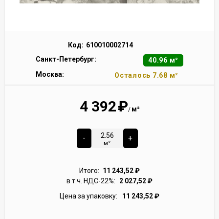
Код:
610010002714
Санкт-Петербург:
40.96 м²
Москва:
Осталось 7.68 м²
4 392
₽
м²
/
-
+
м²
Итого:
11 243,52
₽
в т.ч. НДС-22%:
2 027,52
₽
Цена за упаковку:
11 243,52
₽