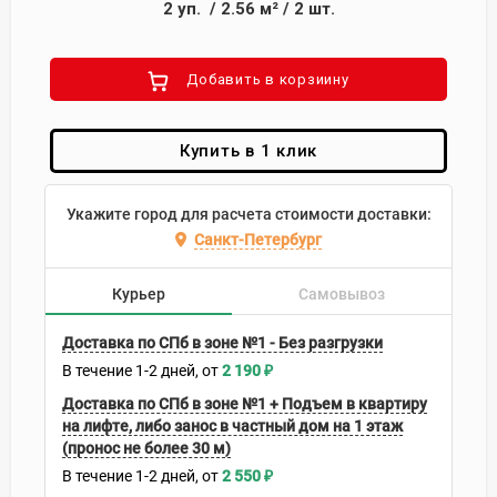
2
уп.
/
2.56
м²
/
2
шт.
Добавить в корзиину
Купить в 1 клик
Укажите город для расчета стоимости доставки:
Санкт-Петербург
Курьер
Самовывоз
Доставка по СПб в зоне №1 - Без разгрузки
В течение
1-2
дней
2 190
₽
Доставка по СПб в зоне №1 + Подъем в квартиру
на лифте, либо занос в частный дом на 1 этаж
(пронос не более 30 м)
В течение
1-2
дней
2 550
₽