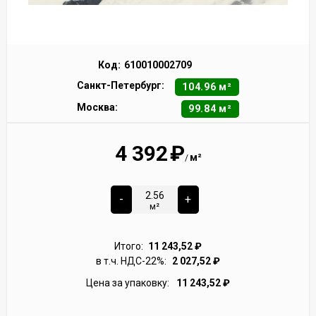
Код:
610010002709
Санкт-Петербург:
104.96 м²
Москва:
99.84 м²
4 392
₽
м²
/
-
+
м²
Итого:
11 243,52
₽
в т.ч. НДС-22%:
2 027,52
₽
Цена за упаковку:
11 243,52
₽