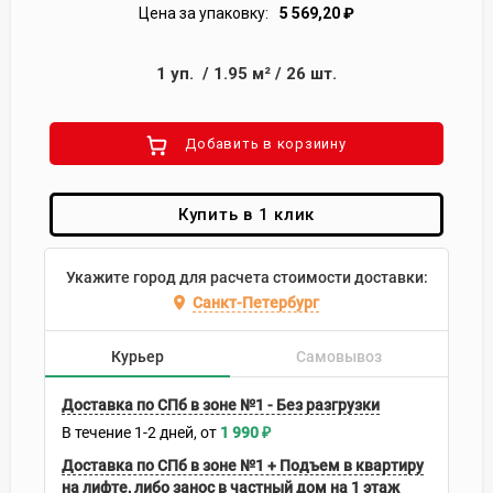
Цена за упаковку:
5 569,20
₽
1
уп.
/
1.95
м²
/
26
шт.
Добавить в корзиину
Купить в 1 клик
Укажите город для расчета стоимости доставки:
Санкт-Петербург
Курьер
Самовывоз
Доставка по СПб в зоне №1 - Без разгрузки
В течение
1-2
дней
1 990
₽
Доставка по СПб в зоне №1 + Подъем в квартиру
на лифте, либо занос в частный дом на 1 этаж