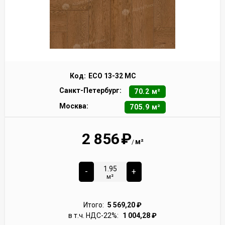
Код:
ECO 13-32 MC
Санкт-Петербург:
70.2 м²
Москва:
705.9 м²
2 856
₽
м²
/
-
+
м²
Итого:
5 569,20
₽
в т.ч. НДС-22%:
1 004,28
₽