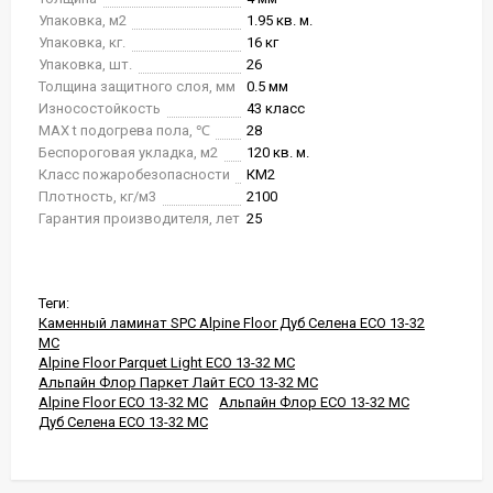
Упаковка, м2
1.95 кв. м.
Упаковка, кг.
16 кг
Упаковка, шт.
26
Толщина защитного слоя, мм
0.5 мм
Износостойкость
43 класс
MAX t подогрева пола, ℃
28
Беспороговая укладка, м2
120 кв. м.
Класс пожаробезопасности
КМ2
Плотность, кг/м3
2100
Гарантия производителя, лет
25
Теги:
Каменный ламинат SPC Alpine Floor Дуб Селена ЕСО 13-32
MC
Alpine Floor Parquet Light ЕСО 13-32 MC
Альпайн Флор Паркет Лайт ЕСО 13-32 MC
Alpine Floor ЕСО 13-32 MC
Альпайн Флор ЕСО 13-32 MC
Дуб Селена ЕСО 13-32 MC