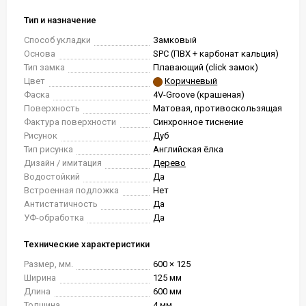
Тип и назначение
Способ укладки
Замковый
Основа
SPC (ПВХ + карбонат кальция)
Тип замка
Плавающий (click замок)
Цвет
Коричневый
Фаска
4V-Groove (крашеная)
Поверхность
Матовая, противоскользящая
Фактура поверхности
Синхронное тиснение
Рисунок
Дуб
Тип рисунка
Английская ёлка
Дизайн / имитация
Дерево
Водостойкий
Да
Встроенная подложка
Нет
Антистатичность
Да
УФ-обработка
Да
Технические характеристики
Размер, мм.
600 × 125
Ширина
125 мм
Длина
600 мм
Толщина
4 мм