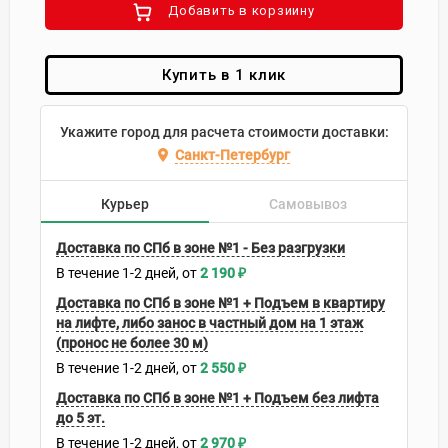
Добавить в корзиину
Купить в 1 клик
Укажите город для расчета стоимости доставки:
Санкт-Петербург
Курьер
Самовывоз
Доставка по СПб в зоне №1 - Без разгрузки
В течение
1-2
дней
2 190
₽
Доставка по СПб в зоне №1 + Подъем в квартиру
на лифте, либо занос в частный дом на 1 этаж
(пронос не более 30 м)
В течение
1-2
дней
2 550
₽
Доставка по СПб в зоне №1 + Подъем без лифта
до 5 эт.
В течение
1-2
дней
2 970
₽