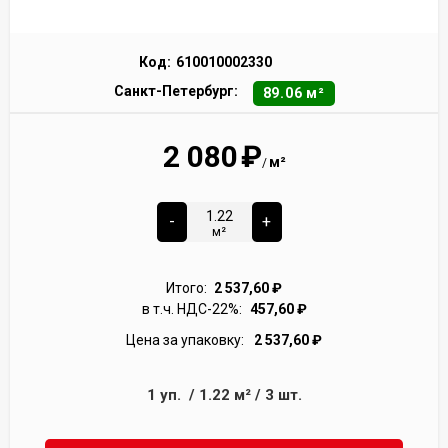
Код:
610010002330
Санкт-Петербург:
89.06 м²
2 080
₽
м²
/
-
+
м²
Итого:
2 537,60
₽
в т.ч. НДС-22%:
457,60
₽
Цена за упаковку:
2 537,60
₽
1
уп.
/
1.22
м²
/
3
шт.