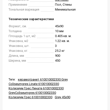
Применение
Пол, Стены
Тональная вариация
Минимальная
Технические характеристики
Формат, см.
45x90
Толщина
10 мм
Площадь 1 шт, м2
0.405 кв. м.
Упаковка, м2
1.22 кв. м.
Упаковка, шт.
3
Упаковка, кг.
25.2 кг
Длина, мм
900
Ширина, мм
450
Теги:
керамогранит 610010002330 Grey
Coliseumgres Linate 610010002330
Колизеум Грес Линате 610010002330
GreyColiseumgres 610010002330
Колизеум Грес 610010002330
Grey 45x90