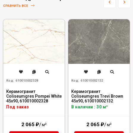
СРАВНИТЬ ВСЕ
Код:
610010002328
Код:
610010002132
Керамогранит
Керамогранит
Coliseumgres Pompei White
Coliseumgres Trevi Brown
45x90, 610010002328
45x90, 610010002132
Под заказ
В наличии : 30 м²
2 065
₽
/
2 065
₽
/
м²
м²