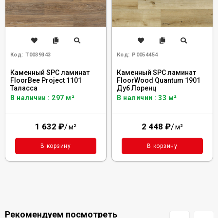
Код:
Т0039343
Код:
Р0054454
Каменный SPC ламинат
Каменный SPC ламинат
FloorBee Project 1101
FloorWood Quantum 1901
Таласса
Дуб Лоренц
В наличии : 297 м²
В наличии : 33 м²
1 632
₽
/
2 448
₽
/
м²
м²
В корзину
В корзину
Рекомендуем посмотреть