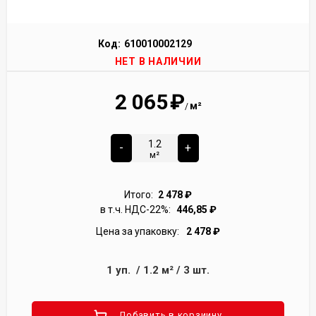
Код:
610010002129
НЕТ В НАЛИЧИИ
2 065
₽
м²
/
-
+
м²
Итого:
2 478
₽
в т.ч. НДС-22%:
446,85
₽
Цена за упаковку:
2 478
₽
1
уп.
/
1.2
м²
/
3
шт.
Добавить в корзиину