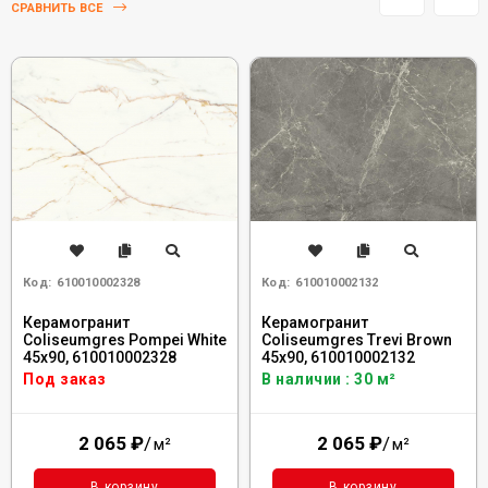
СРАВНИТЬ ВСЕ
Код:
610010002328
Код:
610010002132
Керамогранит
Керамогранит
Coliseumgres Pompei White
Coliseumgres Trevi Brown
45x90, 610010002328
45x90, 610010002132
Под заказ
В наличии : 30 м²
2 065
₽
/
2 065
₽
/
м²
м²
В корзину
В корзину