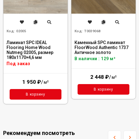
Код:
02005
Код:
Т0039068
Ламинат SPC IDEAL
Каменный SPC ламинат
Flooring Home Wood
FloorWood Authentic 1737
Nutmeg 02005, размер
Античное золото
180x1170×4,6 мм
В наличии : 129 м²
Под заказ
2 448
₽
/
м²
1 950
₽
/
м²
В корзину
В корзину
Рекомендуем посмотреть