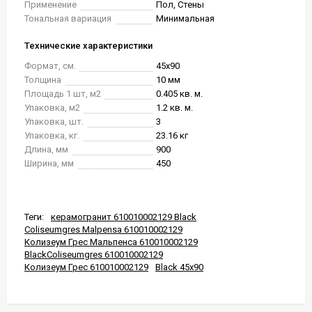
Применение
Пол, Стены
Тональная вариация
Минимальная
Технические характеристики
Формат, см.
45x90
Толщина
10 мм
Площадь 1 шт, м2
0.405 кв. м.
Упаковка, м2
1.2 кв. м.
Упаковка, шт.
3
Упаковка, кг.
23.16 кг
Длина, мм
900
Ширина, мм
450
Теги:
керамогранит 610010002129 Black
Coliseumgres Malpensa 610010002129
Колизеум Грес Мальпенса 610010002129
BlackColiseumgres 610010002129
Колизеум Грес 610010002129
Black 45x90