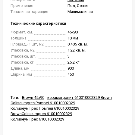
Применение
Пол, Стены
Тональная вариация
Минимальная
Технические характеристики
Формат, см.
45x90
Толщина
10 мм
Площадь 1 шт, м2
0.405 кв. м.
Упаковка, м2
1.22 кв. м.
Упаковка, шт.
3
Упаковка, кг.
25.2 кг
Длина, мм
900
Ширина, мм
450
Теги:
Brown 45x90
керамогранит 610010002329 Brown
Coliseumgres Pompei 610010002329
Колизеум Грес Помпеи 610010002329
BrownColiseumgres 610010002329
Колизеум Грес 610010002329