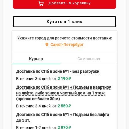
Добавить в корзиину
Купить в 1 клик
Укажите город для расчета стоимости доставки:
Санкт-Петербург
Курьер
Самовывоз
Доставка по СПб в зоне №1 - Без разгрузки
В течение
3-4
дней
2 190
₽
Доставка по СПб в зоне №1 + Подъем в квартиру
на лифте, либо занос в частный дом на 1 этаж
(пронос не более 30 м)
В течение
3-4
дней
2 550
₽
Доставка по СПб в зоне №1 + Подъем без лифта
до 5 эт.
В течение
1-2
дней
2 970
₽