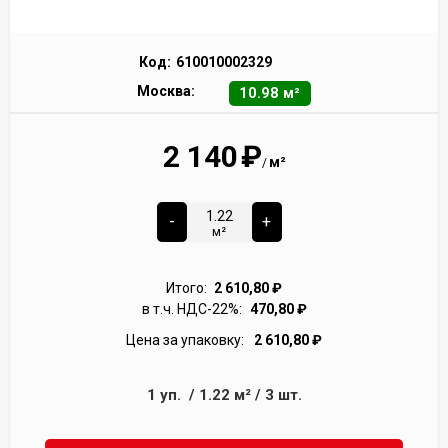
Код:
610010002329
Москва:
10.98 м²
2 140
₽
м²
/
-
+
м²
Итого:
2 610,80
₽
в т.ч. НДС-22%:
470,80
₽
Цена за упаковку:
2 610,80
₽
1
уп.
/
1.22
м²
/
3
шт.