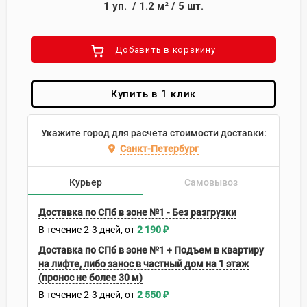
1
уп.
/
1.2
м²
/
5
шт.
Добавить в корзиину
Купить в 1 клик
Укажите город для расчета стоимости доставки:
Санкт-Петербург
Курьер
Самовывоз
Доставка по СПб в зоне №1 - Без разгрузки
В течение
2-3
дней
2 190
₽
Доставка по СПб в зоне №1 + Подъем в квартиру
на лифте, либо занос в частный дом на 1 этаж
(пронос не более 30 м)
В течение
2-3
дней
2 550
₽