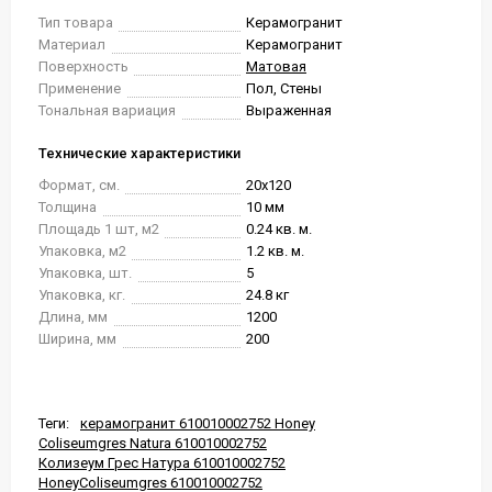
Тип товара
Керамогранит
Материал
Керамогранит
Поверхность
Матовая
Применение
Пол, Стены
Тональная вариация
Выраженная
Технические характеристики
Формат, см.
20x120
Толщина
10 мм
Площадь 1 шт, м2
0.24 кв. м.
Упаковка, м2
1.2 кв. м.
Упаковка, шт.
5
Упаковка, кг.
24.8 кг
Длина, мм
1200
Ширина, мм
200
Теги:
керамогранит 610010002752 Honey
Coliseumgres Natura 610010002752
Колизеум Грес Натура 610010002752
HoneyColiseumgres 610010002752