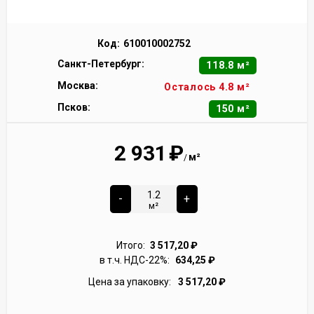
Код:
610010002752
Санкт-Петербург:
118.8 м²
Москва:
Осталось 4.8 м²
Псков:
150 м²
2 931
₽
м²
/
-
+
м²
Итого:
3 517,20
₽
в т.ч. НДС-22%:
634,25
₽
Цена за упаковку:
3 517,20
₽