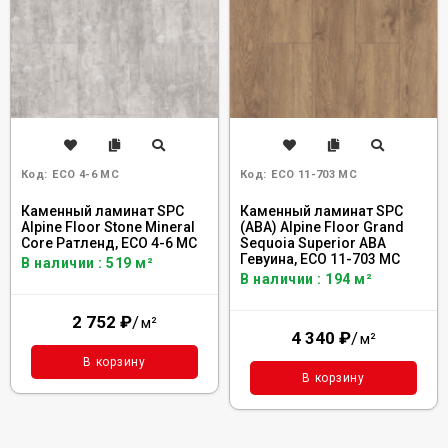
Код:
ECO 4-6 MC
Код:
ECO 11-703 MC
Каменный ламинат SPC
Каменный ламинат SPC
Alpine Floor Stone Mineral
(ABA) Alpine Floor Grand
Core Ратленд, ECO 4-6 MC
Sequoia Superior ABA
Гевуина, ECO 11-703 MC
В наличии : 519 м²
В наличии : 194 м²
2 752
₽
/
м²
4 340
₽
/
м²
В корзину
В корзину