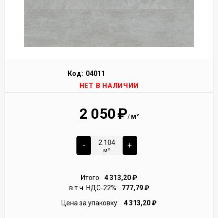
Код:
04011
НЕТ В НАЛИЧИИ
2 050
₽
м²
/
-
+
м²
Итого:
4 313,20
₽
в т.ч. НДС-22%:
777,79
₽
Цена за упаковку:
4 313,20
₽