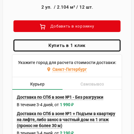
2
уп.
/
2.104
м²
/
12
шт.
Добавить в корзиину
Купить в 1 клик
Укажите город для расчета стоимости доставки:
Санкт-Петербург
Курьер
Самовывоз
Доставка по СПб в зоне №1 - Без разгрузки
В течение
3-4
дней
1 990
₽
Доставка по СПб в зоне №1 + Подъем в квартиру
на лифте, либо занос в частный дом на 1 этаж
(пронос не более 30 м)
В течение
3-4
дней
2 190
₽