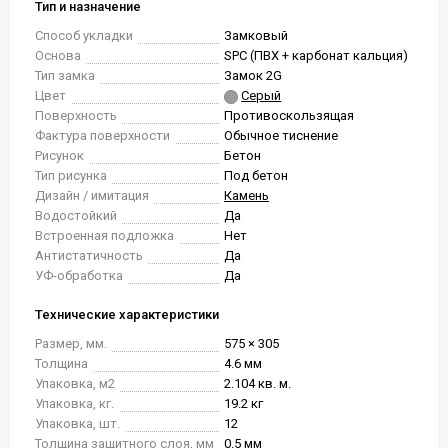
Тип и назначение
Способ укладки
Замковый
Основа
SPC (ПВХ + карбонат кальция)
Тип замка
Замок 2G
Цвет
Серый
Поверхность
Противоскользящая
Фактура поверхности
Обычное тиснение
Рисунок
Бетон
Тип рисунка
Под бетон
Дизайн / имитация
Камень
Водостойкий
Да
Встроенная подложка
Нет
Антистатичность
Да
УФ-обработка
Да
Технические характеристики
Размер, мм.
575 × 305
Толщина
4.6 мм
Упаковка, м2
2.104 кв. м.
Упаковка, кг.
19.2 кг
Упаковка, шт.
12
Толщина защитного слоя, мм
0.5 мм